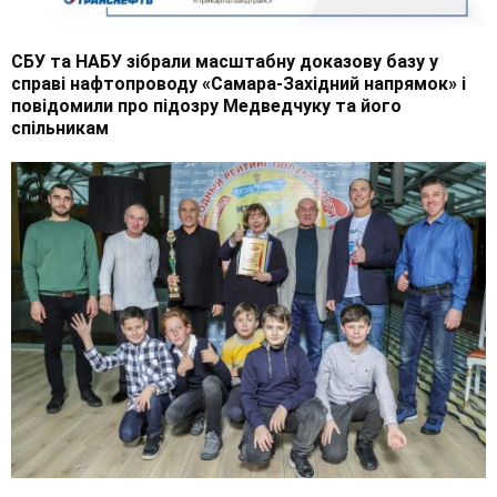
СБУ та НАБУ зібрали масштабну доказову базу у
справі нафтопроводу «Самара-Західний напрямок» і
повідомили про підозру Медведчуку та його
спільникам