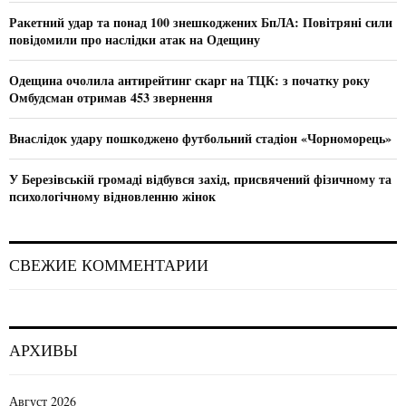
C
Ракетний удар та понад 100 знешкоджених БпЛА: Повітряні сили
повідомили про наслідки атак на Одещину
H
Одещина очолила антирейтинг скарг на ТЦК: з початку року
Омбудсман отримав 453 звернення
Внаслідок удару пошкоджено футбольний стадіон «Чорноморець»
У Березівській громаді відбувся захід, присвячений фізичному та
психологічному відновленню жінок
СВЕЖИЕ КОММЕНТАРИИ
АРХИВЫ
Август 2026