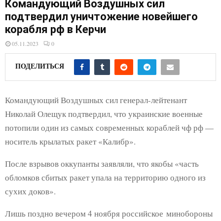
Командующий Воздушных сил
E
подтвердил уничтожение новейшего
корабля рф в Керчи
N
05.11.2023
0
U
ПОДЕЛИТЬСЯ
Командующий Воздушных сил генерал-лейтенант
Николай Олещук подтвердил, что украинские военные
потопили один из самых современных кораблей чф рф —
носитель крылатых ракет «Калибр».
После взрывов оккупанты заявляли, что якобы «часть
обломков сбитых ракет упала на территорию одного из
сухих доков».
Лишь поздно вечером 4 ноября российское минобороны