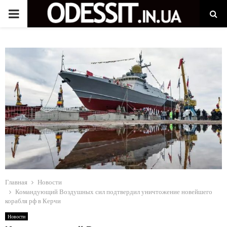
P
R
I
M
A
R
Y
Главная
Новости
Командующий Воздушных сил подтвердил уничтожение новейшего
корабля рф в Керчи
M
Новости