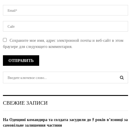
Сохраните мое имя, адрес электронной почты и веб-сайт в этом
браузере для следующего комментария.
S
e
a
S
r
c
E
СВЕЖИЕ ЗАПИСИ
h
f
A
o
На Одещині командира та солдата засудили до 5 років в’язниці за
r
R
самовільне залишення частини
: