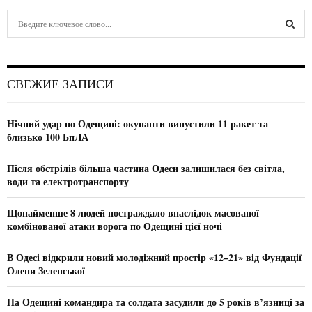
S
e
a
S
r
c
E
СВЕЖИЕ ЗАПИСИ
h
f
A
o
Нічний удар по Одещині: окупанти випустили 11 ракет та
r
R
близько 100 БпЛА
:
C
Після обстрілів більша частина Одеси залишилася без світла,
води та електротранспорту
H
Щонайменше 8 людей постраждало внаслідок масованої
комбінованої атаки ворога по Одещині цієї ночі
В Одесі відкрили новий молодіжний простір «12–21» від Фундації
Олени Зеленської
На Одещині командира та солдата засудили до 5 років в’язниці за