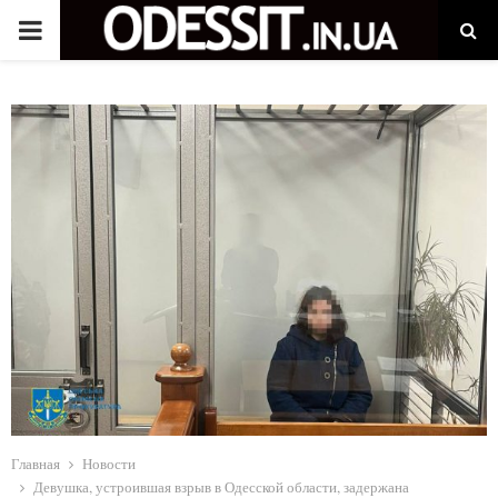
P
R
I
M
A
R
Y
M
Главная
Новости
Девушка, устроившая взрыв в Одесской области, задержана