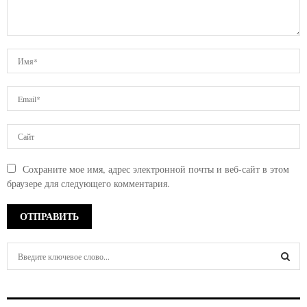
Сохраните мое имя, адрес электронной почты и веб-сайт в этом
браузере для следующего комментария.
S
e
a
S
r