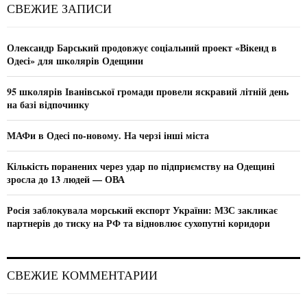
c
E
СВЕЖИЕ ЗАПИСИ
h
f
A
o
Олександр Барський продовжує соціальний проект «Вікенд в
r
R
Одесі» для школярів Одещини
:
C
95 школярів Іванівської громади провели яскравий літній день
на базі відпочинку
H
МАФи в Одесі по-новому. На черзі інші міста
Кількість поранених через удар по підприємству на Одещині
зросла до 13 людей — ОВА
Росія заблокувала морський експорт України: МЗС закликає
партнерів до тиску на РФ та відновлює сухопутні коридори
СВЕЖИЕ КОММЕНТАРИИ