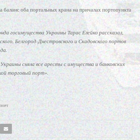
 баланс оба портальных крана на причалах портопункта
нда госимущества Украины Тарас Елейко рассказал,
кого, Белгород-Днестровского и Скадовского портов
да.
Украины сняла все аресты с имущества и банковских
кой торговый порт».
ПОРТ