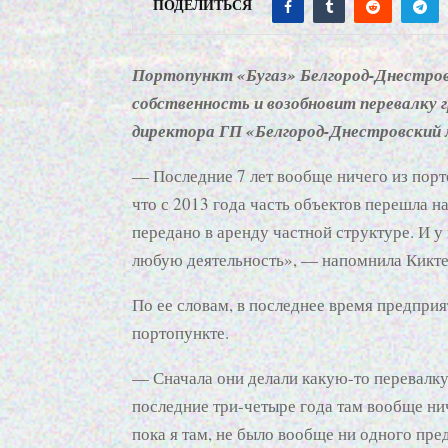
ПОДЕЛИТЬСЯ
Портопункт «Бугаз» Белгород-Днестров
собственность и возобновит перевалку гр
директора ГП «Белгород-Днестровский
— Последние 7 лет вообще ничего из пор
что с 2013 года часть объектов перешла 
передано в аренду частной структуре. И 
любую деятельность», — напомнила Кикте
По ее словам, в последнее время предприя
портопункте.
— Сначала они делали какую-то перевалку
последние три-четыре года там вообще ни
пока я там, не было вообще ни одного пре