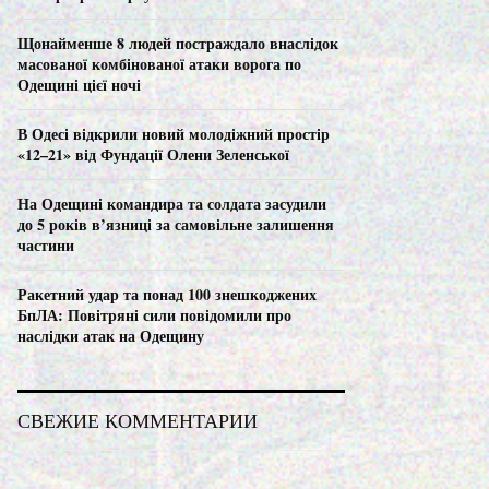
C
Щонайменше 8 людей постраждало внаслідок
H
масованої комбінованої атаки ворога по
Одещині цієї ночі
В Одесі відкрили новий молодіжний простір
«12–21» від Фундації Олени Зеленської
На Одещині командира та солдата засудили
до 5 років в’язниці за самовільне залишення
частини
Ракетний удар та понад 100 знешкоджених
БпЛА: Повітряні сили повідомили про
наслідки атак на Одещину
СВЕЖИЕ КОММЕНТАРИИ