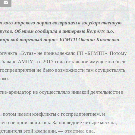
ского морского порта возвращен в государственную
узов. Об этом сообщила в интервью Re:ports и.о.
 морской торговый порт» БГМТП Оксана Киктенко.
топункта «Бугаз» не принадлежало ГП «БГМТП». Потому
на баланс АМПУ, а с 2015 года остальное имущество было
у госпредприятия не было возможности там осуществлять
нко.
тие-арендатор не осуществляло никакой деятельности в
, потом имели конфликты с госпредприятием, и
чего не производилось. За последние четыре месяца,
дставителя этой компании, — отметила она.