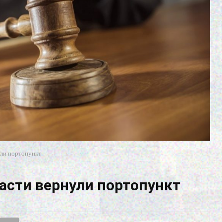
ули портопункт
ласти вернули портопункт