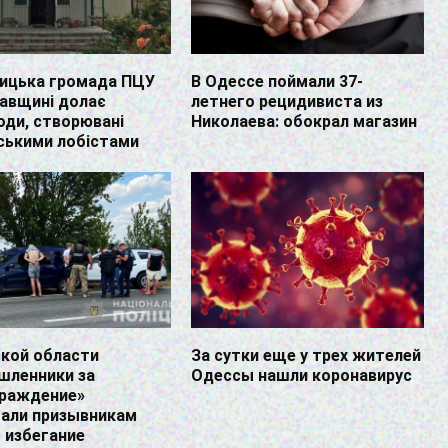
вицька громада ПЦУ
В Одессе поймали 37-
авщині долає
летнего рецидивиста из
ди, створювані
Николаева: обокрал магазин
ськими лобістами
ской области
За сутки еще у трех жителей
шленники за
Одессы нашли коронавирус
граждение»
гали призывникам
– избегание