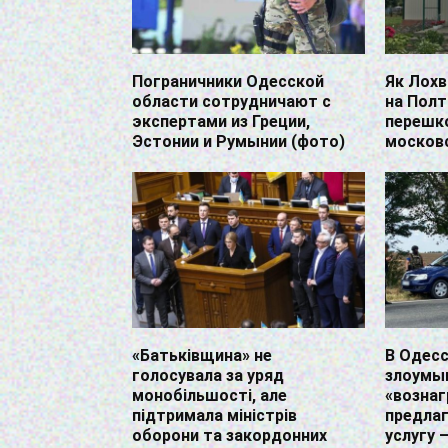
Пограничники Одесской
Як Лох
области сотрудничают с
на Полт
экспертами из Греции,
перешко
Эстонии и Румынии (фото)
москов
«Батьківщина» не
В Одес
голосувала за уряд
злоумы
монобільшості, але
«возна
підтримала міністрів
предла
оборони та закордонних
услугу 