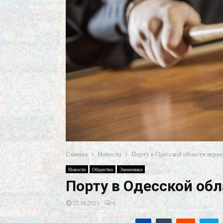
Главная
Новости
Порту в Одесской области верн
Новости
Общество
Экономика
Порту в Одесской об
27.10.2021
0