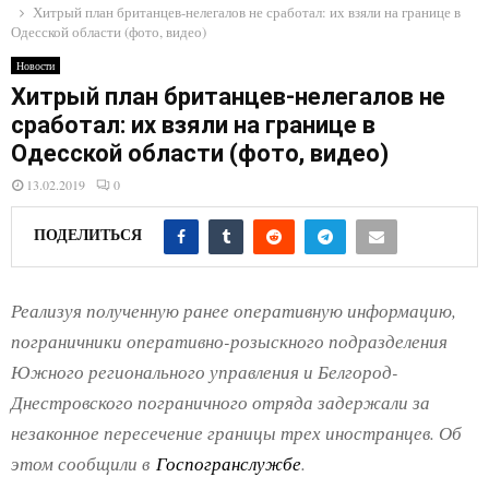
E
Хитрый план британцев-нелегалов не сработал: их взяли на границе в
Одесской области (фото, видео)
N
Новости
Хитрый план британцев-нелегалов не
сработал: их взяли на границе в
U
Одесской области (фото, видео)
13.02.2019
0
ПОДЕЛИТЬСЯ
Реализуя полученную ранее оперативную информацию,
пограничники оперативно-розыскного подразделения
Южного регионального управления и Белгород-
Днестровского пограничного отряда задержали за
незаконное пересечение границы трех иностранцев. Об
этом сообщили в
Госпогранслужбе
.