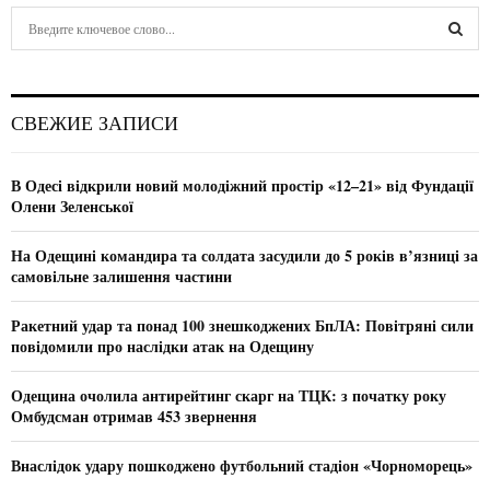
S
e
a
S
r
c
E
СВЕЖИЕ ЗАПИСИ
h
f
A
o
В Одесі відкрили новий молодіжний простір «12–21» від Фундації
r
R
Олени Зеленської
:
C
На Одещині командира та солдата засудили до 5 років в’язниці за
самовільне залишення частини
H
Ракетний удар та понад 100 знешкоджених БпЛА: Повітряні сили
повідомили про наслідки атак на Одещину
Одещина очолила антирейтинг скарг на ТЦК: з початку року
Омбудсман отримав 453 звернення
Внаслідок удару пошкоджено футбольний стадіон «Чорноморець»