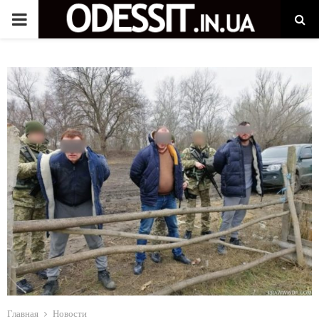
P
R
I
M
A
R
Y
M
Главная
Новости