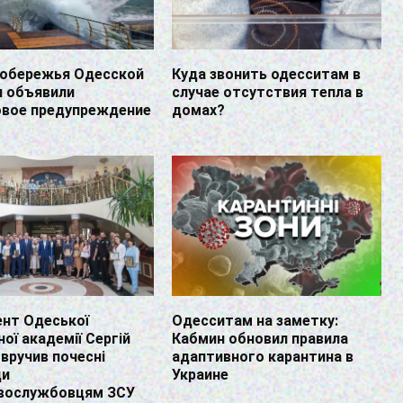
побережья Одесской
Куда звонить одесситам в
и объявили
случае отсутствия тепла в
вое предупреждение
домах?
ент Одеської
Одесситам на заметку:
ої академії Сергій
Кабмин обновил правила
 вручив почесні
адаптивного карантина в
ди
Украине
овослужбовцям ЗСУ