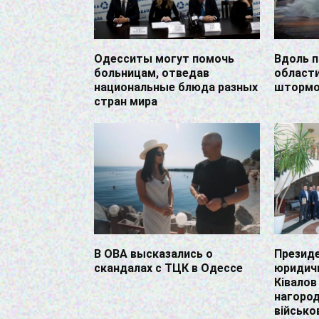
Одесситы могут помочь
Вдоль 
больницам, отведав
област
национальные блюда разных
штормо
стран мира
В ОВА высказались о
Презид
скандалах с ТЦК в Одессе
юридичн
Ківалов
нагоро
військ