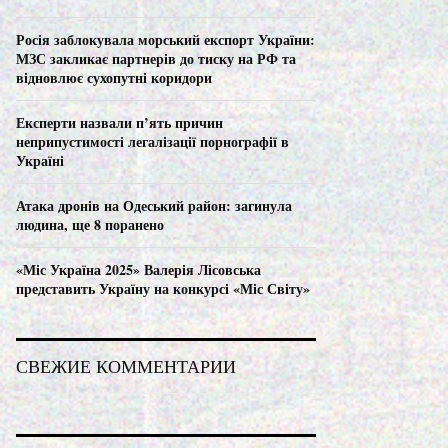
C
Росія заблокувала морський експорт України:
H
МЗС закликає партнерів до тиску на РФ та
відновлює сухопутні коридори
Експерти назвали п’ять причин
неприпустимості легалізації порнографії в
Україні
Атака дронів на Одеський район: загинула
людина, ще 8 поранено
«Міс Україна 2025» Валерія Лісовська
представить Україну на конкурсі «Міс Світу»
СВЕЖИЕ КОММЕНТАРИИ