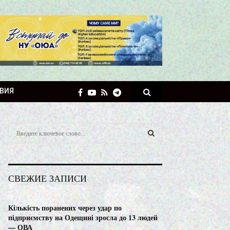
ВИЯ
S
e
a
S
r
c
E
СВЕЖИЕ ЗАПИСИ
h
f
A
o
Кількість поранених через удар по
r
R
підприємству на Одещині зросла до 13 людей
:
— ОВА