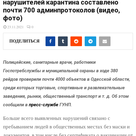
E
нарушителей карантина составлено
почти 700 админпротоколов (видео,
фото)
N
23.11.2021
0
U
ПОДЕЛИТЬСЯ
Полицейские, санитарные врачи, работники
Госпотребслужбы и муниципальной охраны в ходе 380
рейдов проверили почти 4000 объектов в Одесской области,
среди которых торговые, спортивные и развлекательные
заведения, рынки, общественный транспорт и т. д. Об этом
сообщили в
пресс-службе
ГУНП.
Больше всего выявленных нарушений связано с
пребыванием людей в общественных местах без маски и
документов, в том числе без сертификата о вакцинации от