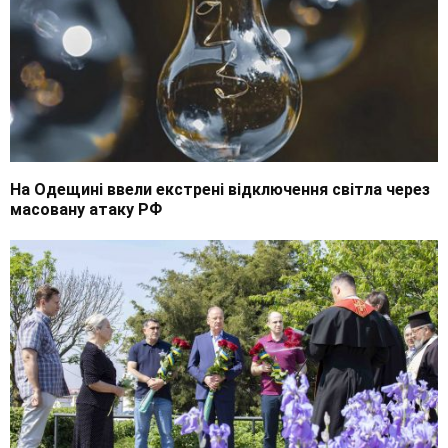
На Одещині ввели екстрені відключення світла через
масовану атаку РФ