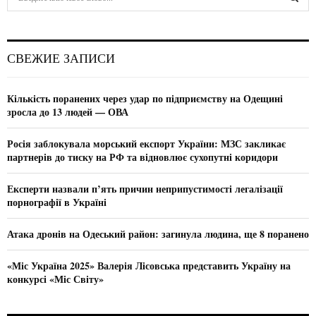
e
a
S
r
c
E
СВЕЖИЕ ЗАПИСИ
h
f
A
o
Кількість поранених через удар по підприємству на Одещині
r
R
зросла до 13 людей — ОВА
:
C
Росія заблокувала морський експорт України: МЗС закликає
партнерів до тиску на РФ та відновлює сухопутні коридори
H
Експерти назвали п’ять причин неприпустимості легалізації
порнографії в Україні
Атака дронів на Одеський район: загинула людина, ще 8 поранено
«Міс Україна 2025» Валерія Лісовська представить Україну на
конкурсі «Міс Світу»