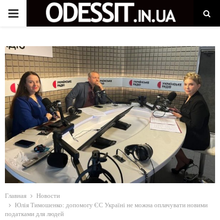
P
R
I
M
A
R
Y
M
Главная
Новости
Юлія Тимошенко: допомогу ЄС Україні не можна оплачувати новими
податками для людей