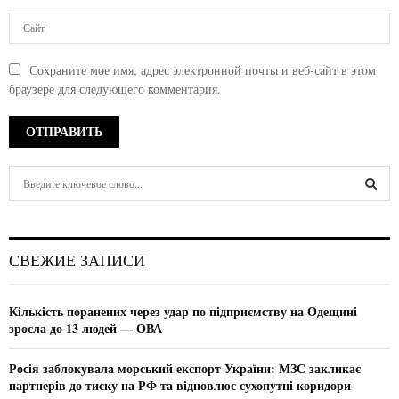
Сохраните мое имя, адрес электронной почты и веб-сайт в этом
браузере для следующего комментария.
S
e
a
S
r
c
E
СВЕЖИЕ ЗАПИСИ
h
f
A
o
Кількість поранених через удар по підприємству на Одещині
r
R
зросла до 13 людей — ОВА
:
C
Росія заблокувала морський експорт України: МЗС закликає
партнерів до тиску на РФ та відновлює сухопутні коридори
H