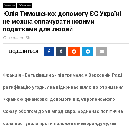
E
Новости
Общество
Юлія Тимошенко: допомогу ЄС Україні
N
не можна оплачувати новими
податками для людей
U
11.06.2026
0
ПОДЕЛИТЬСЯ
Фракція «Батьківщина» підтримала у Верховній Раді
ратифікацію угоди, яка відкриває шлях до отримання
Україною фінансової допомоги від Європейського
Союзу обсягом до 90 млрд євро. Водночас політична
сила виступила проти положень меморандуму, які