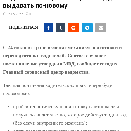
E
выдавать по-новому
25.05.2022
0
N
ПОДЕЛИТЬСЯ
U
С 24 июля в стране изменят механизм подготовки и
переподготовки водителей. Соответсвующее
постановление утвердило МВД, сообщает сегодня
Главный сервисный центр ведомства.
Так, для получения водительских прав теперь будет
необходимо:
пройти теоретическую подготовку в автошколе и
получить свидетельство, которое действует один год.
(без сдачи внутреннего экзамена);
сдать теоретический экзамен в сервисном центре