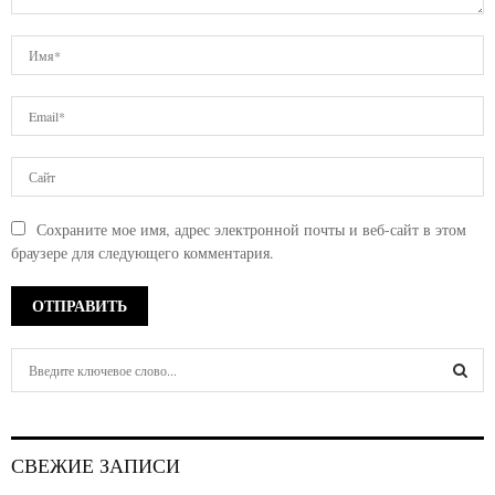
Сохраните мое имя, адрес электронной почты и веб-сайт в этом
браузере для следующего комментария.
S
e
a
S
r
c
E
СВЕЖИЕ ЗАПИСИ
h