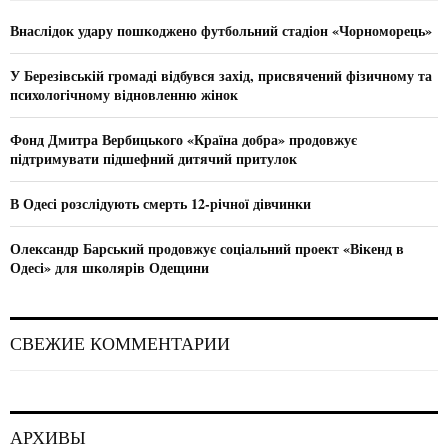
f
A
o
Внаслідок удару пошкоджено футбольний стадіон «Чорноморець»
r
R
:
У Березівській громаді відбувся захід, присвячений фізичному та
C
психологічному відновленню жінок
H
Фонд Дмитра Вербицького «Країна добра» продовжує
підтримувати підшефний дитячий притулок
В Одесі розслідують смерть 12-річної дівчинки
Олександр Барський продовжує соціальний проект «Вікенд в
Одесі» для школярів Одещини
СВЕЖИЕ КОММЕНТАРИИ
АРХИВЫ