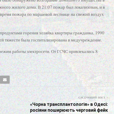
ажного жилого дома. В 21:07 пожар был локализован, и в
 время пожара по маршевой лестнице на свежий воздух
 продуктами горения хозяйка квартиры гражданка, 1990
ней тяжести была госпитализирована в медучреждение.
ежим работы электросети. От ГСЧС привлекались 8
СЛЕДУЮЩИЙ ПОСТ
«Чорна трансплантологія» в Одесі:
росіяни поширюють черговий фейк