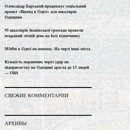
C
Олександр Барський продовжує соціальний
проект «Вікенд в Одесі» для школярів
H
Одещини
95 школярів Іванівської громади провели
яскравий літній день на базі відпочинку
МАФи в Одесі по-новому. На черзі інші міста
Кількість поранених через удар по
підприємству на Одещині зросла до 13 людей
— ОВА
СВЕЖИЕ КОММЕНТАРИИ
АРХИВЫ