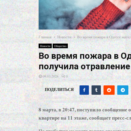
Главная
Новости
Во время пожара в Одессе жите
Новости
Общество
Во время пожара в О
получила отравление
09.03.2024
0
ПОДЕЛИТЬСЯ
8 марта, в 20:47, поступило сообщение 
квартире на 11 этаже, сообщает пресс-
По прибытию на место вызова спасателям