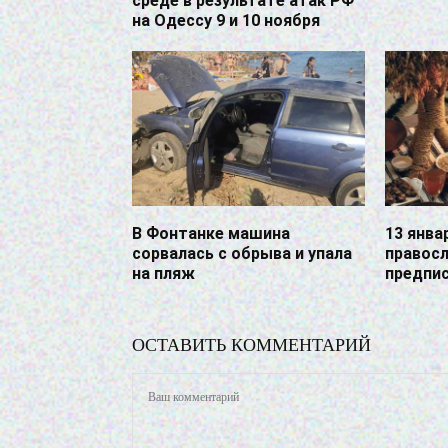
среде в результате атак РФ
на Одессу 9 и 10 ноября
В Фонтанке машина
13 янва
сорвалась с обрыва и упала
правосл
на пляж
предпис
ОСТАВИТЬ КОММЕНТАРИЙ