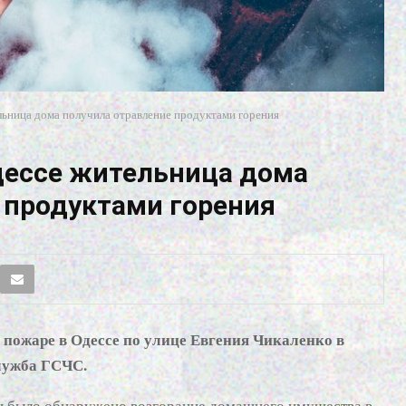
льница дома получила отравление продуктами горения
дессе жительница дома
 продуктами горения
о пожаре в Одессе по улице Евгения Чикаленко в
служба ГСЧС.
и было обнаружено возгорание домашнего имущества в