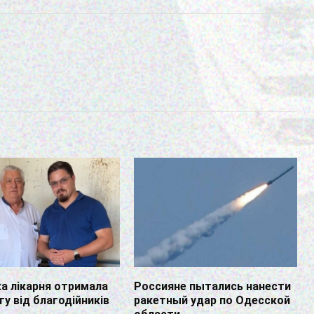
а лікарня отримала
Россияне пытались нанести
у від благодійників
ракетный удар по Одесской