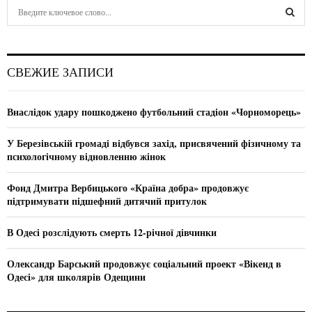
S
e
a
S
r
c
E
СВЕЖИЕ ЗАПИСИ
h
f
A
o
Внаслідок удару пошкоджено футбольний стадіон «Чорноморець»
r
R
:
У Березівській громаді відбувся захід, присвячений фізичному та
C
психологічному відновленню жінок
H
Фонд Дмитра Вербицького «Країна добра» продовжує
підтримувати підшефний дитячий притулок
В Одесі розслідують смерть 12-річної дівчинки
Олександр Барський продовжує соціальний проект «Вікенд в
Одесі» для школярів Одещини