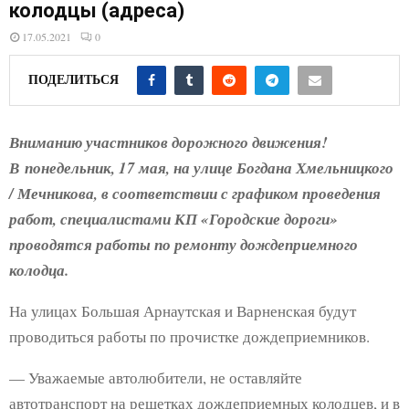
E
колодцы (адреса)
17.05.2021
0
N
ПОДЕЛИТЬСЯ
U
Вниманию участников дорожного движения!
В понедельник, 17 мая, на улице Богдана Хмельницкого
/ Мечникова, в соответствии с графиком проведения
работ, специалистами КП «Городские дороги»
проводятся работы по ремонту дождеприемного
колодца.
На улицах Большая Арнаутская и Варненская будут
проводиться работы по прочистке дождеприемников.
— Уважаемые автолюбители, не оставляйте
автотранспорт на решетках дождеприемных колодцев, и в