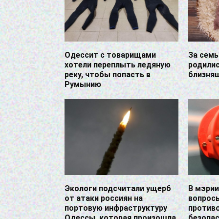
Одессит с товарищами
За семь
хотели переплыть ледяную
родилис
реку, чтобы попасть в
близня
Румынию
Экологи подсчитали ущерб
В мэри
от атаки россиян на
вопрос
портовую инфраструктуру
против
Одессы, которая произошла
безопас