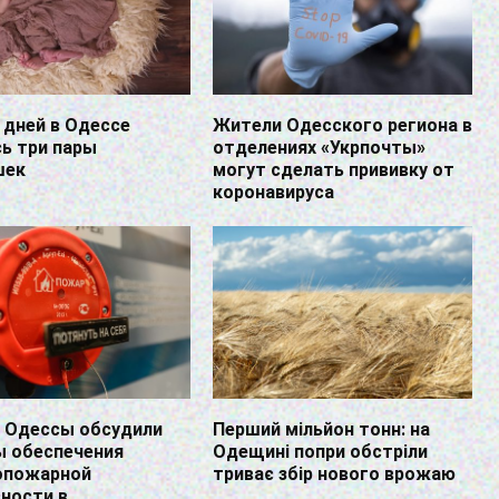
 дней в Одессе
Жители Одесского региона в
ь три пары
отделениях «Укрпочты»
шек
могут сделать прививку от
коронавируса
и Одессы обсудили
Перший мільйон тонн: на
ы обеспечения
Одещині попри обстріли
опожарной
триває збір нового врожаю
ности в