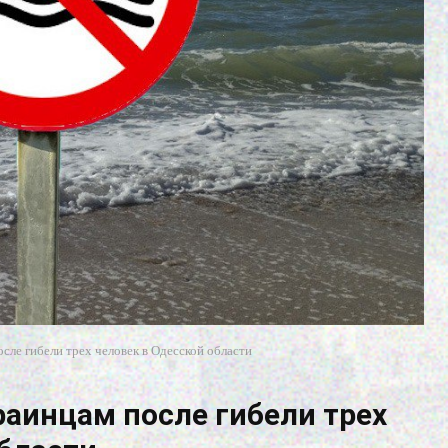
сле гибели трех человек в Одесской области
раинцам после гибели трех