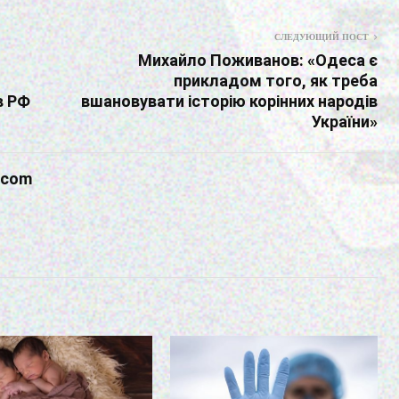
СЛЕДУЮЩИЙ ПОСТ
Михайло Поживанов: «Одеса є
прикладом того, як треба
в РФ
вшановувати історію корінних народів
України»
.com