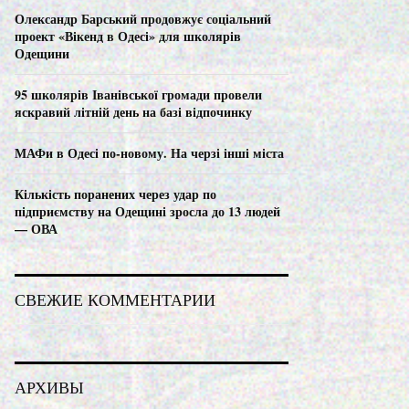
C
Олександр Барський продовжує соціальний
проект «Вікенд в Одесі» для школярів
H
Одещини
95 школярів Іванівської громади провели
яскравий літній день на базі відпочинку
МАФи в Одесі по-новому. На черзі інші міста
Кількість поранених через удар по
підприємству на Одещині зросла до 13 людей
— ОВА
СВЕЖИЕ КОММЕНТАРИИ
АРХИВЫ