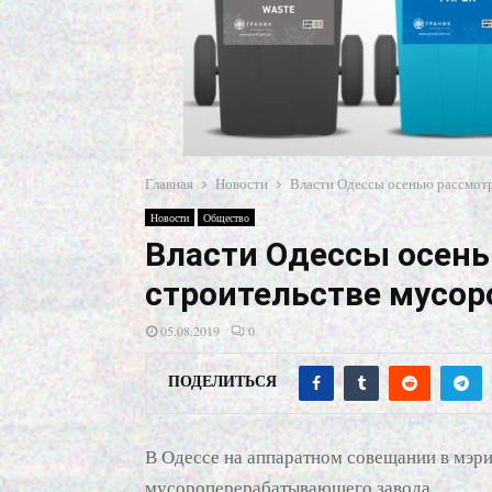
Главная
Новости
Власти Одессы осенью рассмотр
Новости
Общество
Власти Одессы осень
строительстве мусо
05.08.2019
0
ПОДЕЛИТЬСЯ
В Одессе на аппаратном совещании в мэри
мусороперерабатывающего завода.