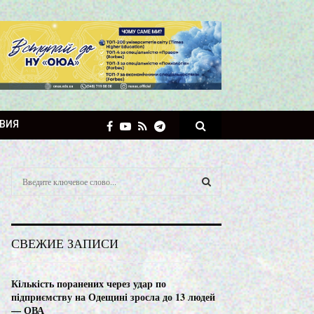
ВИЯ
S
e
a
S
r
c
E
СВЕЖИЕ ЗАПИСИ
h
f
A
o
Кількість поранених через удар по
r
R
підприємству на Одещині зросла до 13 людей
:
— ОВА