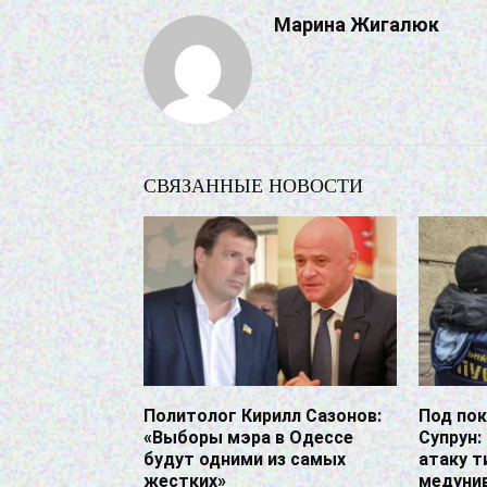
Марина Жигалюк
СВЯЗАННЫЕ НОВОСТИ
Политолог Кирилл Сазонов:
Под по
«Выборы мэра в Одессе
Супрун:
будут одними из самых
атаку т
жестких»
медуни