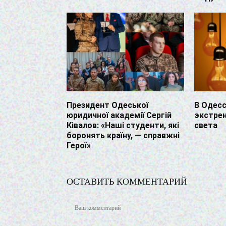
Президент Одеської
В Одес
юридичної академії Сергій
экстре
Ківалов: «Наші студенти, які
света
боронять країну, — справжні
Герої»
ОСТАВИТЬ КОММЕНТАРИЙ