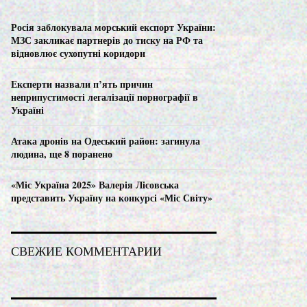
C
Росія заблокувала морський експорт України:
H
МЗС закликає партнерів до тиску на РФ та
відновлює сухопутні коридори
Експерти назвали п’ять причин
неприпустимості легалізації порнографії в
Україні
Атака дронів на Одеський район: загинула
людина, ще 8 поранено
«Міс Україна 2025» Валерія Лісовська
представить Україну на конкурсі «Міс Світу»
СВЕЖИЕ КОММЕНТАРИИ