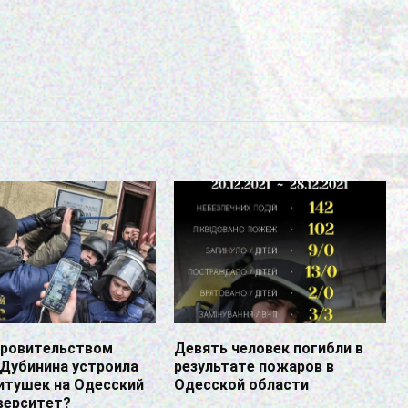
кровительством
Девять человек погибли в
 Дубинина устроила
результате пожаров в
итушек на Одесский
Одесской области
верситет?