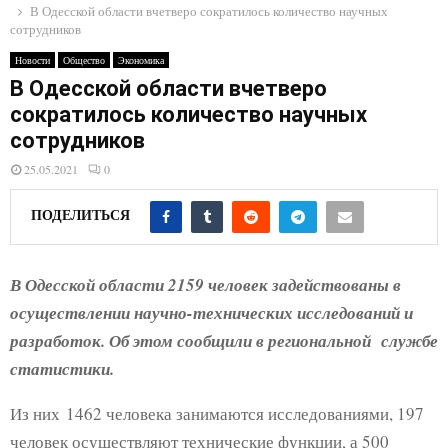
E
В Одесской области вчетверо сократилось количество научных
сотрудников
N
Новости
Общество
Экономика
В Одесской области вчетверо
сократилось количество научных
U
сотрудников
25.05.2021
0
ПОДЕЛИТЬСЯ
В Одесской области 2159 человек задействованы в
осуществлении научно-технических исследований и
разработок. Об этом сообщили в региональной службе
статистики.
Из них 1462 человека занимаются исследованиями, 197
человек осуществляют технические функции, а 500