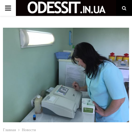
P
R
I
M
A
R
Y
M
Главная
Новости