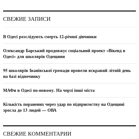
a
S
r
c
E
СВЕЖИЕ ЗАПИСИ
h
f
A
o
В Одесі розслідують смерть 12-річної дівчинки
r
R
:
Олександр Барський продовжує соціальний проект «Вікенд в
C
Одесі» для школярів Одещини
H
95 школярів Іванівської громади провели яскравий літній день
на базі відпочинку
МАФи в Одесі по-новому. На черзі інші міста
Кількість поранених через удар по підприємству на Одещині
зросла до 13 людей — ОВА
СВЕЖИЕ КОММЕНТАРИИ