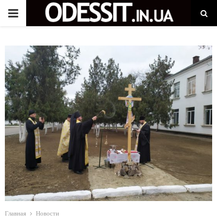
P
R
I
M
A
R
Y
M
Главная
Новости