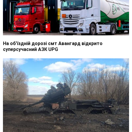
На об’їздній дорозі смт Авангард відкрито
суперсучасний АЗК UPG