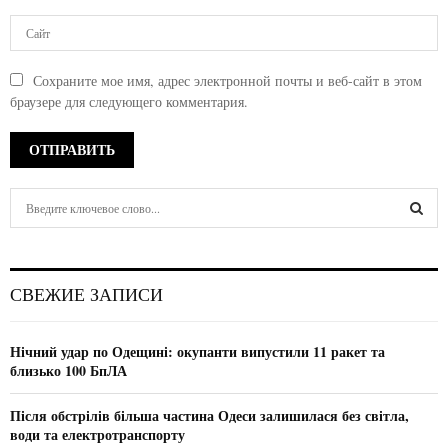
Сохраните мое имя, адрес электронной почты и веб-сайт в этом
браузере для следующего комментария.
S
e
a
S
r
c
E
СВЕЖИЕ ЗАПИСИ
h
f
A
o
Нічний удар по Одещині: окупанти випустили 11 ракет та
r
R
близько 100 БпЛА
:
C
Після обстрілів більша частина Одеси залишилася без світла,
води та електротранспорту
H