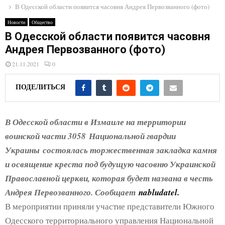
E
В Одесской области появится часовня Андрея Первозванного (фото)
Новости
Общество
N
В Одесской области появится часовня
Андрея Первозванного (фото)
U
21.11.2021
0
ПОДЕЛИТЬСЯ
В Одесской области в Измаиле на территории
воинской части 3058 Национальной гвардии
Украины состоялась торжественная закладка камня
и освящение креста под будущую часовню Украинской
Православной церкви, которая будет названа в честь
Андрея Первозванного. Сообщает
nabludatel.
В мероприятии приняли участие представители Южного
Одесского территориального управления Национальной