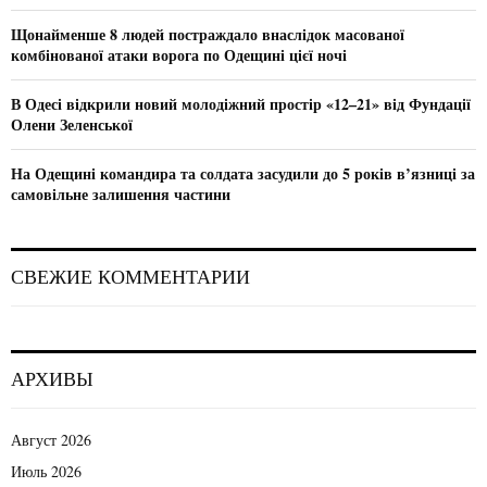
Щонайменше 8 людей постраждало внаслідок масованої
комбінованої атаки ворога по Одещині цієї ночі
В Одесі відкрили новий молодіжний простір «12–21» від Фундації
Олени Зеленської
На Одещині командира та солдата засудили до 5 років в’язниці за
самовільне залишення частини
СВЕЖИЕ КОММЕНТАРИИ
АРХИВЫ
Август 2026
Июль 2026