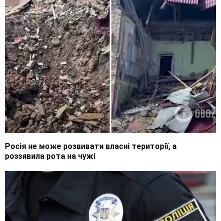
Росія не може розвивати власні території, а
роззявила рота на чужі