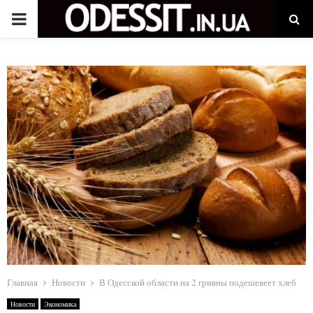
P
R
I
M
A
R
Y
M
Главная
Новости
В Одесской области на 2 гривны подешевеет хлеб
Новости
Экономика