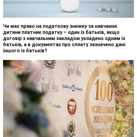
Чи має право на податкову знижку за навчання
дитини платник податку – один із батьків, якщо
договір з навчальним закладом укладено одним із
батьків, а в документах про сплату зазначено дані
іншого із батьків?