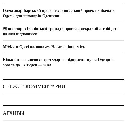
r
R
:
Олександр Барський продовжує соціальний проект «Вікенд в
C
Одесі» для школярів Одещини
H
95 школярів Іванівської громади провели яскравий літній день
на базі відпочинку
МАФи в Одесі по-новому. На черзі інші міста
Кількість поранених через удар по підприємству на Одещині
зросла до 13 людей — ОВА
СВЕЖИЕ КОММЕНТАРИИ
АРХИВЫ