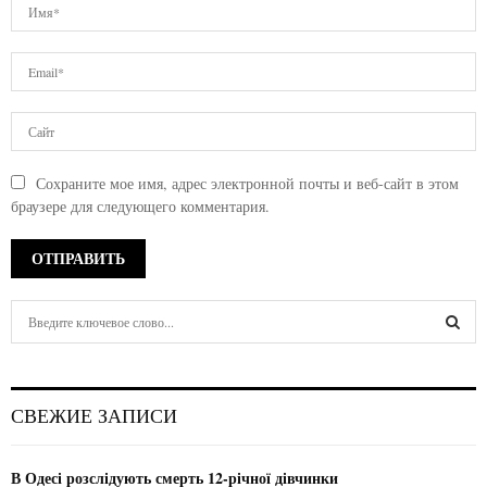
Сохраните мое имя, адрес электронной почты и веб-сайт в этом
браузере для следующего комментария.
S
e
a
S
r
c
E
СВЕЖИЕ ЗАПИСИ
h
f
A
o
В Одесі розслідують смерть 12-річної дівчинки