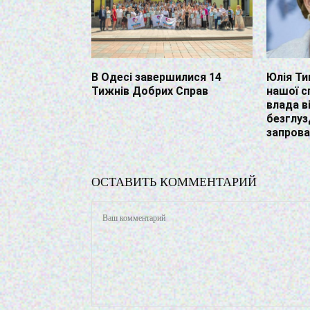
В Одесі завершилися 14
Юлія Ти
Тижнів Добрих Справ
нашої с
влада в
безглузд
запров
ОСТАВИТЬ КОММЕНТАРИЙ