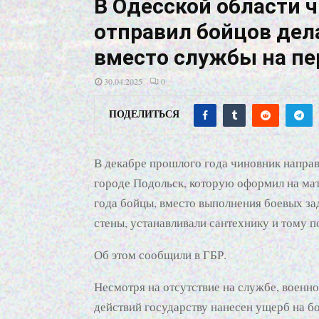
В Одесской области 
отправил бойцов дел
вместо службы на п
30.04.2025
0
ПОДЕЛИТЬСЯ
В декабре прошлого года чиновник напра
городе Подольск, которую оформил на мат
года бойцы, вместо выполнения боевых за
стены, устанавливали сантехнику и тому п
Об этом сообщили в ГБР.
Несмотря на отсутствие на службе, военн
действий государству нанесен ущерб на бо