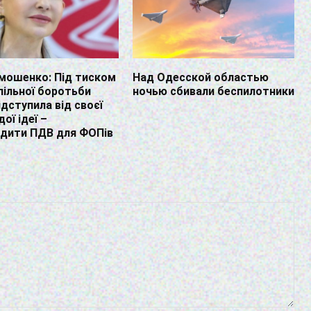
мошенко: Під тиском
Над Одесской областью
пільної боротьби
ночью сбивали беспилотники
ідступила від своєї
ої ідеї –
адити ПДВ для ФОПів