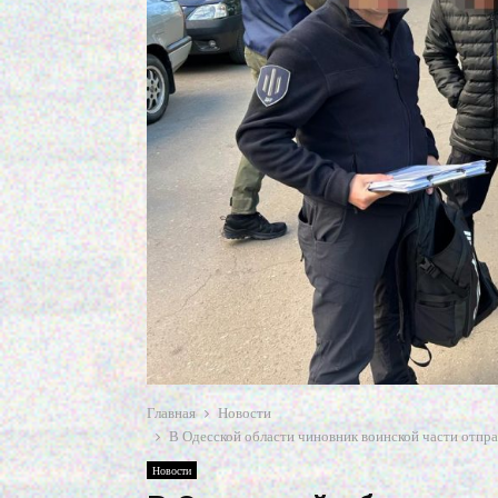
Главная
Новости
В Одесской области чиновник воинской части отпр
Новости