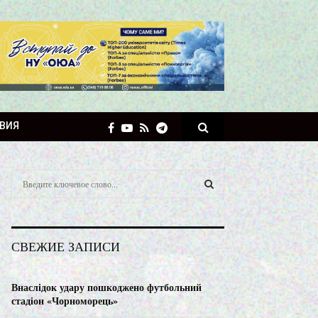
ВИЯ
S
e
a
S
r
c
E
СВЕЖИЕ ЗАПИСИ
h
f
A
o
Внаслідок удару пошкоджено футбольний
r
R
стадіон «Чорноморець»
: