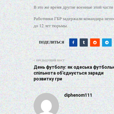
В это же время другие военные этой части
Работники ГБР задержали командира непоср
до 12 лет тюрьмы.
ПОДЕЛИТЬСЯ
ПРЕДЫДУЩИЙ ПОСТ
День футболу: як одеська футболь
спільнота об’єднується заради
розвитку гри
diphenom111