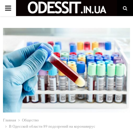
P
R
I
M
A
R
Y
M
Главная
Общество
В Одесской области 89 подозрений на коронавирус