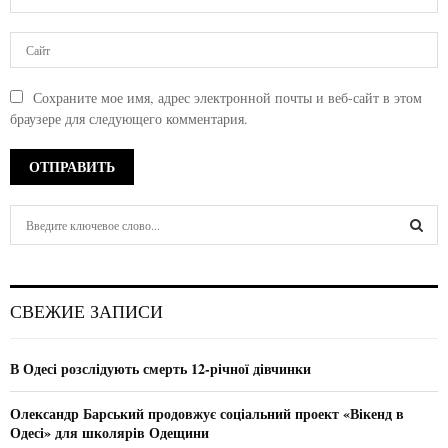
Сохраните мое имя, адрес электронной почты и веб-сайт в этом
браузере для следующего комментария.
S
e
a
S
r
c
E
СВЕЖИЕ ЗАПИСИ
h
f
A
o
В Одесі розслідують смерть 12-річної дівчинки
r
R
:
Олександр Барський продовжує соціальний проект «Вікенд в
C
Одесі» для школярів Одещини