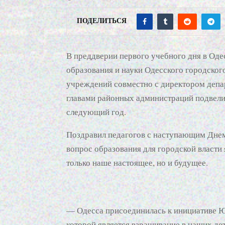
ПОДЕЛИТЬСЯ
В преддверии первого учебного дня в Оде
образования и науки Одесского городског
учреждений совместно с директором депа
главами районных администраций подвели
следующий год.
Поздравил педагогов с наступающим Днем 
вопрос образования для городской власти 
только наше настоящее, но и будущее.
— Одесса присоединилась к инициативе Ю
которой является взращивание в наших д