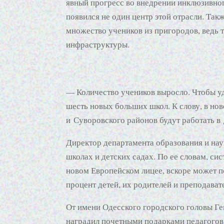
явный прогресс во внедрении инклюзивног
появился не один центр этой отрасли. Так
множество учеников из пригородов, ведь 
инфраструктуры.
— Количество учеников выросло. Чтобы уд
шесть новых больших школ. К слову, в н
и Суворовского районов будут работать в
Директор департамента образования и нау
школах и детских садах. По ее словам, си
новом Европейском лицее, вскоре может п
процент детей, их родителей и преподава
От имени Одесского городского головы Ге
наградил почетными подарками педагогов