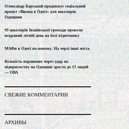
C
Олександр Барський продовжує соціальний
проект «Вікенд в Одесі» для школярів
H
Одещини
95 школярів Іванівської громади провели
яскравий літній день на базі відпочинку
МАФи в Одесі по-новому. На черзі інші міста
Кількість поранених через удар по
підприємству на Одещині зросла до 13 людей
— ОВА
СВЕЖИЕ КОММЕНТАРИИ
АРХИВЫ