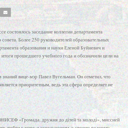
ссе состоялось заседание коллегии департамента
о совета. Более 250 руководителей образовательных
ртамента образования и науки Еленой Буйневич и
 итоги прошедшего учебного года и обозначили цели на
знаний вице-мэр Павел Вугельман. Он отметил, что
является приоритетным, ведь эта сфера определяет не
НИСЕФ «Громада, дружня до дітей та молоді», миссией
етях любви к миру и окружающим, к своему родному