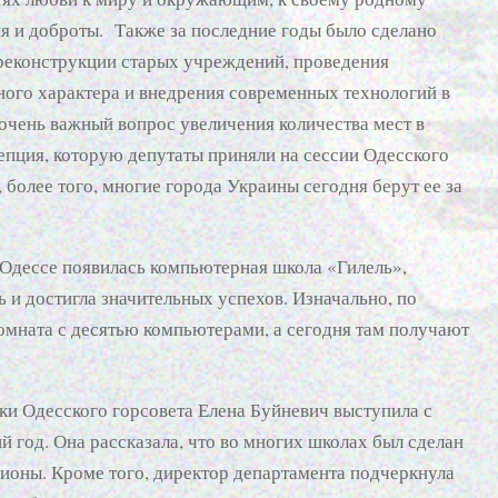
ия и доброты. Также за последние годы было сделано
 реконструкции старых учреждений, проведения
ого характера и внедрения современных технологий в
очень важный вопрос увеличения количества мест в
цепция, которую депутаты приняли на сессии Одесского
 более того, многие города Украины сегодня берут ее за
в Одессе появилась компьютерная школа «Гилель»,
ь и достигла значительных успехов. Изначально, по
комната с десятью компьютерами, а сегодня там получают
ки Одесского горсовета Елена Буйневич выступила с
 год. Она рассказала, что во многих школах был сделан
дионы. Кроме того, директор департамента подчеркнула