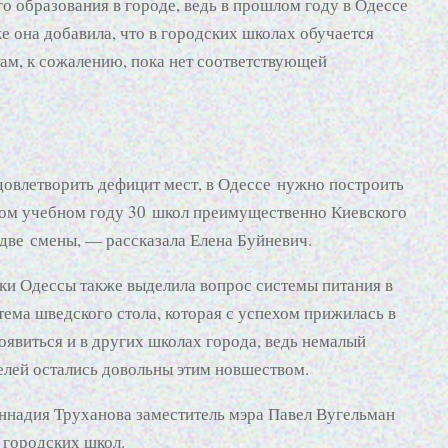
о образования в городе, ведь в прошлом году в Одессе
же она добавила, что в городских школах обучается
там, к сожалению, пока нет соответствующей
овлетворить дефицит мест, в Одессе нужно построить
овом учебном году 30 школ преимущественно Киевского
 две смены, — рассказала Елена Буйневич.
ки Одессы также выделила вопрос системы питания в
стема шведского стола, которая с успехом прижилась в
оявиться и в других школах города, ведь немалый
телей остались довольны этим новшеством.
ннадия Труханова заместитель мэра Павел Вугельман
 городских школ.