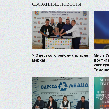
СВЯЗАННЫЕ НОВОСТИ
У Одеського району є власна
Мир в У
марка!
достиг
капиту
Тимоше