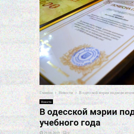
Главная
Новости
В одесской мэрии подвели итог
Новости
В одесской мэрии по
учебного года
29.08.2019
0