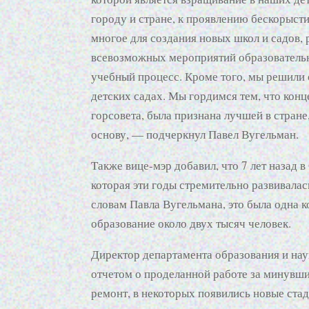
городу и стране, к проявлению бескорыст
многое для создания новых школ и садов,
всевозможных мероприятий образовательн
учебный процесс. Кроме того, мы решили 
детских садах. Мы гордимся тем, что кон
горсовета, была признана лучшей в стране,
основу, — подчеркнул Павел Вугельман.
Также вице-мэр добавил, что 7 лет назад 
которая эти годы стремительно развивалас
словам Павла Вугельмана, это была одна 
образование около двух тысяч человек.
Директор департамента образования и нау
отчетом о проделанной работе за минувший
ремонт, в некоторых появились новые ста