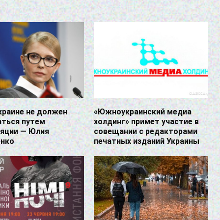
краине не должен
«Южноукраинский медиа
аться путем
холдинг» примет участие в
ляции — Юлия
совещании с редакторами
нко
печатных изданий Украины