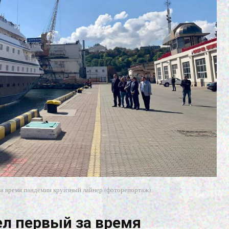
за время пандемии круизный лайнер (фоторепортаж)
ел первый за время