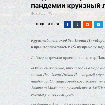
пандемии круизный 
28.09.2021
0
ПОДЕЛИТЬСЯ
Круизный теплоход Sea Dream II («Морс
и пришвартовалось к 15-му причалу мор
Лайнер встречали оркестр и вице-мэр Пав
«Очень символично, что сегодня в морск
мечта II».
Ocean Dream II — первый круи
пандемии. От лица городского головы, в
Аттилио Маллиани, руководством АМПУ и
экипажу и пассажирам.
На борту судна — 57 пассажиров из США