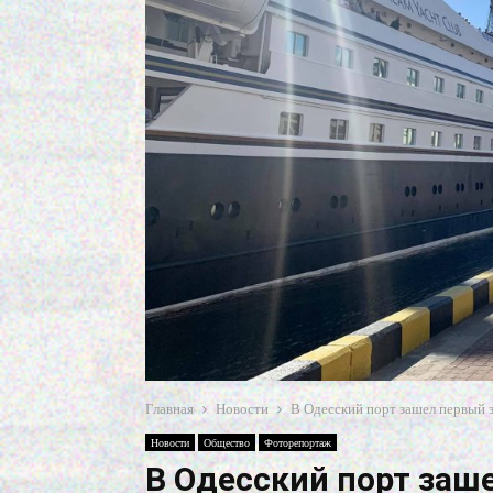
Главная
Новости
В Одесский порт зашел первый 
Новости
Общество
Фоторепортаж
В Одесский порт заш