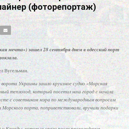
лайнер (фоторепортаж)
кая мечта») зашел 28 сентября днем в одесский порт
вокзала.
ел Вугельман.
ие ворота Украины зашло круизное судно «Морская
зный теплоход, который посетил наш город с начала
месте с советником мэра по международным вопросам
 Морского порта, поприветствовали, вручили подарки
 и Канады, которые сразу после прохождения