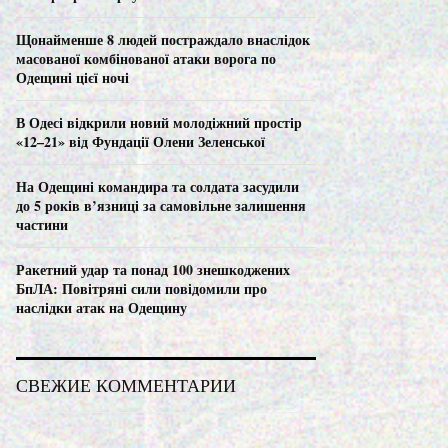
C
Щонайменше 8 людей постраждало внаслідок
H
масованої комбінованої атаки ворога по
Одещині цієї ночі
В Одесі відкрили новий молодіжний простір
«12–21» від Фундації Олени Зеленської
На Одещині командира та солдата засудили
до 5 років в’язниці за самовільне залишення
частини
Ракетний удар та понад 100 знешкоджених
БпЛА: Повітряні сили повідомили про
наслідки атак на Одещину
СВЕЖИЕ КОММЕНТАРИИ