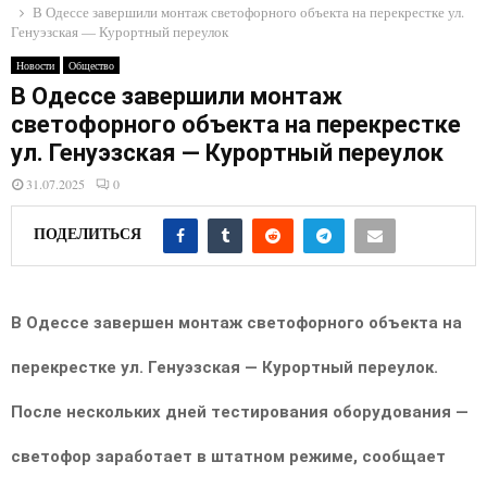
E
В Одессе завершили монтаж светофорного объекта на перекрестке ул.
Генуэзская — Курортный переулок
N
Новости
Общество
В Одессе завершили монтаж
светофорного объекта на перекрестке
U
ул. Генуэзская — Курортный переулок
31.07.2025
0
ПОДЕЛИТЬСЯ
В Одессе завершен монтаж светофорного объекта на
перекрестке ул. Генуэзская — Курортный переулок.
После нескольких дней тестирования оборудования —
светофор заработает в штатном режиме, сообщает