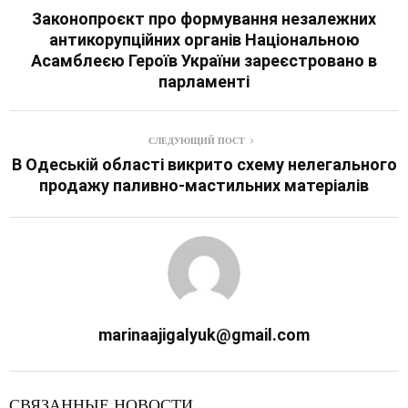
Законопроєкт про формування незалежних
антикорупційних органів Національною
Асамблеєю Героїв України зареєстровано в
парламенті
СЛЕДУЮЩИЙ ПОСТ
В Одеській області викрито схему нелегального
продажу паливно-мастильних матеріалів
marinaajigalyuk@gmail.com
СВЯЗАННЫЕ НОВОСТИ