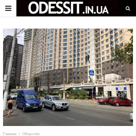
P
R
I
M
A
R
Y
M
Главная
Общество