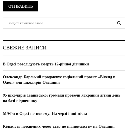
S
e
a
S
r
c
E
СВЕЖИЕ ЗАПИСИ
h
f
A
o
В Одесі розслідують смерть 12-річної дівчинки
r
R
:
Олександр Барський продовжує соціальний проект «Вікенд в
C
Одесі» для школярів Одещини
H
95 школярів Іванівської громади провели яскравий літній день
на базі відпочинку
МАФи в Одесі по-новому. На черзі інші міста
Кількість поранених через удар по підприємству на Одещині