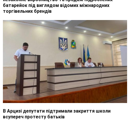
батарейок під виглядом відомих міжнародних
торгівельних брендів
В Арцизі депутати підтримали закриття школи
всупереч протесту батьків