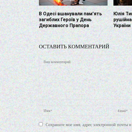
В Одесі вшанували пам’ять
Юлія Ти
загиблих Героїв у День
рушійна
Державного Прапора
України
ОСТАВИТЬ КОММЕНТАРИЙ
Сохраните мое имя, адрес электронной почты и 