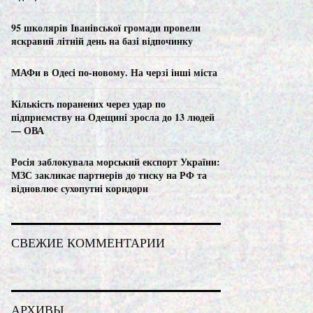
C
95 школярів Іванівської громади провели
H
яскравий літній день на базі відпочинку
МАФи в Одесі по-новому. На черзі інші міста
Кількість поранених через удар по
підприємству на Одещині зросла до 13 людей
— ОВА
Росія заблокувала морський експорт України:
МЗС закликає партнерів до тиску на РФ та
відновлює сухопутні коридори
СВЕЖИЕ КОММЕНТАРИИ
АРХИВЫ