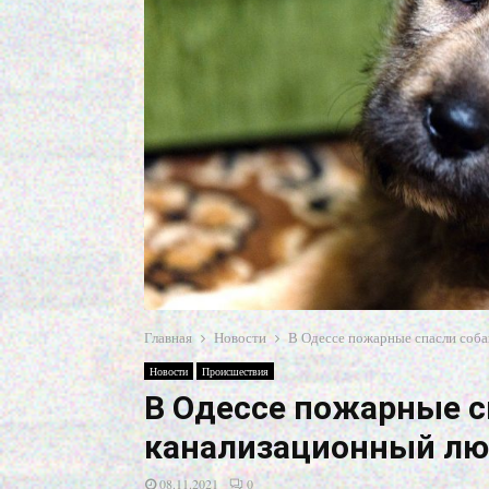
Главная
Новости
В Одессе пожарные спасли соба
Новости
Происшествия
В Одессе пожарные с
канализационный лю
08.11.2021
0