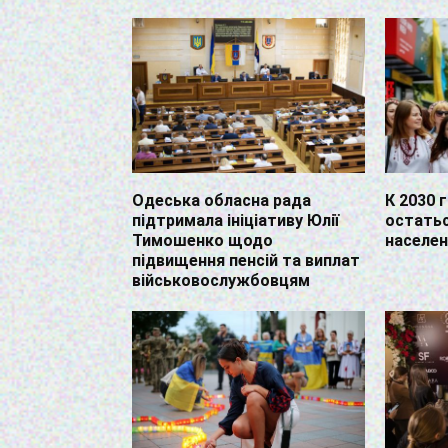
Одеська обласна рада
К 2030 
підтримала ініціативу Юлії
остатьс
Тимошенко щодо
населе
підвищення пенсій та виплат
військовослужбовцям