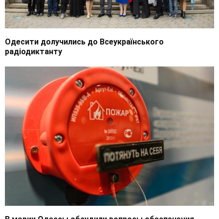
Одесити долучились до Всеукраїнського
радіодиктанту