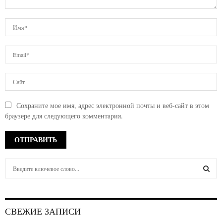
Сохраните мое имя, адрес электронной почты и веб-сайт в этом
браузере для следующего комментария.
S
e
a
S
r
c
E
СВЕЖИЕ ЗАПИСИ
h