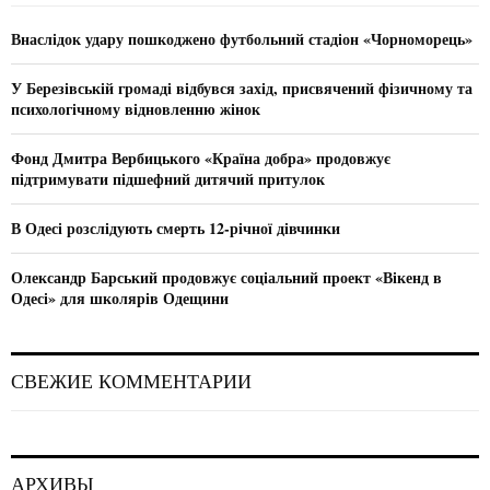
f
A
o
Внаслідок удару пошкоджено футбольний стадіон «Чорноморець»
r
R
:
У Березівській громаді відбувся захід, присвячений фізичному та
C
психологічному відновленню жінок
H
Фонд Дмитра Вербицького «Країна добра» продовжує
підтримувати підшефний дитячий притулок
В Одесі розслідують смерть 12-річної дівчинки
Олександр Барський продовжує соціальний проект «Вікенд в
Одесі» для школярів Одещини
СВЕЖИЕ КОММЕНТАРИИ
АРХИВЫ