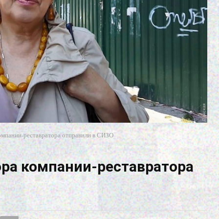
компании-реставратора отправили в СИЗО
ора компании-реставратора