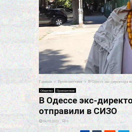
Главная
Происшествия
В Одессе экс-директора 
Общество
Происшествия
В Одессе экс-директ
отправили в СИЗО
04.02.2021
0