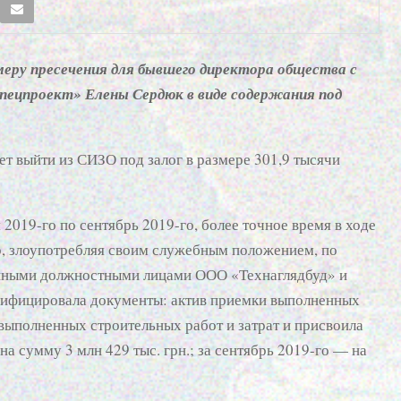
меру пресечения для бывшего директора общества с
ецпроект» Елены Сердюк в виде содержания под
ет выйти из СИЗО под залог в размере 301,9 тысячи
 2019-го по сентябрь 2019-го, более точное время в ходе
ор, злоупотребляя своим служебным положением, по
енными должностными лицами ООО «Технаглядбуд» и
сифицировала документы: актив приемки выполненных
 выполненных строительных работ и затрат и присвоила
на сумму 3 млн 429 тыс. грн.; за сентябрь 2019-го — на