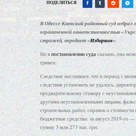
ПОДЕЛИТЬСЯ
В Одессе Киевский районный суд избрал 
ограниченной ответственностью «Укрсп
стражей, передает «
Избирком
».
Но в
постановлении суда
сказано, она мож
гривен.
Следствие настаивает, что в период с июня
следствия установить не удалось, директ
предварительному сговору с неустановл
другими неустановленными лицами, фаль
строительных работ, справок о стоимости
бюджетные средства: за август 2019-го — 
сумму 3 млн 273 тыс. грн.