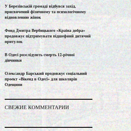
C
У Березівській громаді відбувся захід,
присвячений фізичному та психологічному
H
відновленню жінок
Фонд Дмитра Вербицького «Країна добра»
продовжує підтримувати підшефний дитячий
притулок
В Одесі розслідують смерть 12-річної
дівчинки
Олександр Барський продовжує соціальний
проект «Вікенд в Одесі» для школярів
Одещини
СВЕЖИЕ КОММЕНТАРИИ