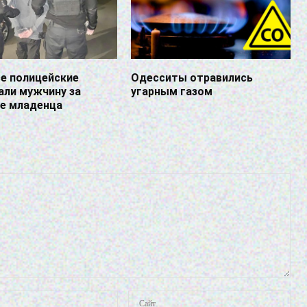
е полицейские
Одесситы отравились
али мужчину за
угарным газом
ие младенца