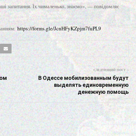
ваші запитання. Їх чималенько, знаємо», — повідомляє
иланням:
https://forms.gle/JcnHFyKZpjm7fuPL9
СЛЕДУЮЩИЙ ПОСТ
дом
В Одессе мобилизованным будут
выделять единовременную
денежную помощь