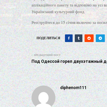
аплікаційного пакету та відповімо на усі 
Український культурний фонд.
Реєструйтеся до 15 січня включно за пос
ПОДЕЛИТЬСЯ
ПРЕДЫДУЩИЙ ПОСТ
Под Одессой горел двухэтажный 
diphenom111