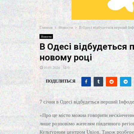
Главная
Новости
В Одесі відбудеться перший Ін
Новости
В Одесі відбудеться 
новому році
10.01.2024
0
ПОДЕЛИТЬСЯ
7 січня в Одесі відбудеться перший Інфод
«Про це місто можна говорити нескінченно 
лише розповімо жителям південного регіо
Культурним центром Union. Також розбере