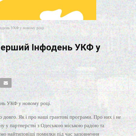
фодень УКФ у новому році
перший Інфодень УКФ у
ень УКФ у новому році.
довго. Як і про наші грантові програми. Про них і не
ну у партнерстві з Одеською міською радою та
мо найтиповіші помилки під час заповнення