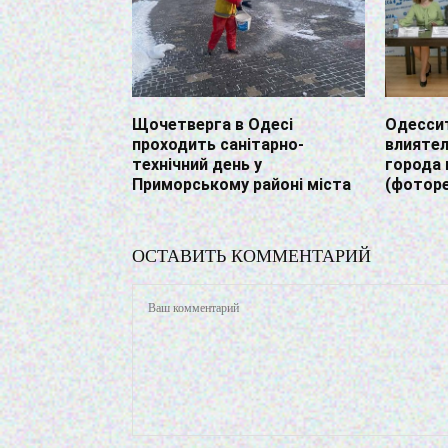
Щочетверга в Одесі
Одессит
проходить санітарно-
влияте
технічний день у
города 
Приморському районі міста
(фотор
ОСТАВИТЬ КОММЕНТАРИЙ