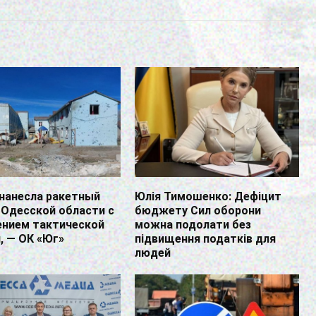
нанесла ракетный
Юлія Тимошенко: Дефіцит
 Одесской области с
бюджету Сил оборони
ением тактической
можна подолати без
, — ОК «Юг»
підвищення податків для
людей