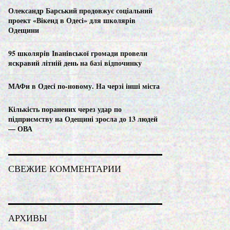
C
Олександр Барський продовжує соціальний
проект «Вікенд в Одесі» для школярів
H
Одещини
95 школярів Іванівської громади провели
яскравий літній день на базі відпочинку
МАФи в Одесі по-новому. На черзі інші міста
Кількість поранених через удар по
підприємству на Одещині зросла до 13 людей
— ОВА
СВЕЖИЕ КОММЕНТАРИИ
АРХИВЫ