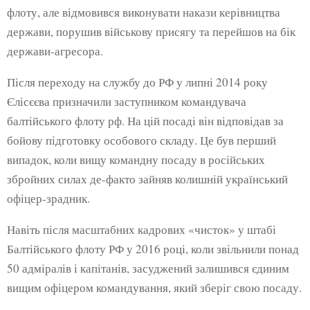
флоту, але відмовився виконувати накази керівництва
держави, порушив військову присягу та перейшов на бік
держави-агресора.
Після переходу на службу до РФ у липні 2014 року
Єлісєєва призначили заступником командувача
балтійського флоту рф. На цій посаді він відповідав за
бойову підготовку особового складу. Це був перший
випадок, коли вищу командну посаду в російських
збройних силах де-факто зайняв колишній український
офіцер-зрадник.
Навіть після масштабних кадрових «чисток» у штабі
Балтійського флоту РФ у 2016 році, коли звільнили понад
50 адміралів і капітанів, засуджений залишився єдиним
вищим офіцером командування, який зберіг свою посаду.