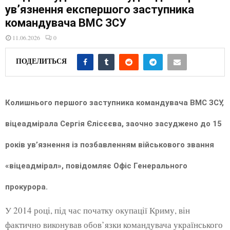
E
ув’язнення експершого заступника
командувача ВМС ЗСУ
N
11.06.2026
0
U
ПОДЕЛИТЬСЯ
Колишнього першого заступника командувача ВМС ЗСУ,
віцеадмірала Сергія Єлісєєва, заочно засуджено до 15
років ув’язнення із позбавленням військового звання
«віцеадмірал», повідомляє Офіс Генерального
прокурора.
У 2014 році, під час початку окупації Криму, він
фактично виконував обов’язки командувача українського