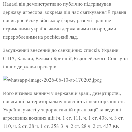
Надалі він демонстративно публічно підтримував
державу-агресора, зокрема під час святкування 9 травня
носив російську військову форму разом із раніше
отриманими українськими державними нагородами,
переробленими на російський лад.
Засуджений внесений до санкційних списків України,
США, Канади, Великої Британії, Європейського Союзу та
інших держав-партнерів.
Його визнано винним у державній зраді, дезертирстві,
посяганні на територіальну цілісність і недоторканність
України, участі у терористичній організації та веденні
агресивних воєнних дій (ч. 1 ст. 111, ч. 1 ст. 408, ч. 3 ст.
110, ч. 2 ст. 28 ч. 1 ст. 258-3, ч. 2 ст. 28 ч. 2 ст. 437 КК