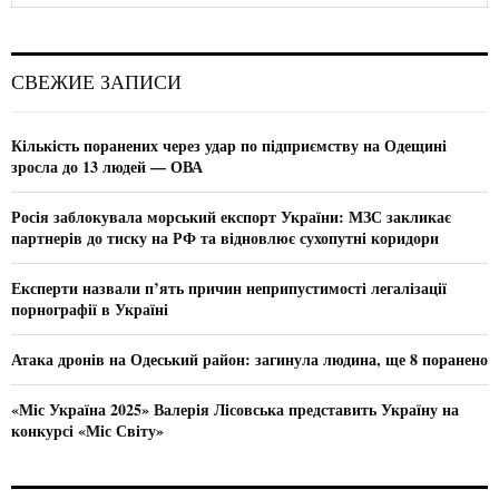
a
S
r
c
E
СВЕЖИЕ ЗАПИСИ
h
f
A
o
Кількість поранених через удар по підприємству на Одещині
r
R
зросла до 13 людей — ОВА
:
C
Росія заблокувала морський експорт України: МЗС закликає
партнерів до тиску на РФ та відновлює сухопутні коридори
H
Експерти назвали п’ять причин неприпустимості легалізації
порнографії в Україні
Атака дронів на Одеський район: загинула людина, ще 8 поранено
«Міс Україна 2025» Валерія Лісовська представить Україну на
конкурсі «Міс Світу»