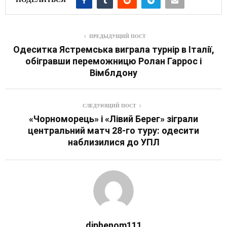
ПРЕДЫДУЩИЙ ПОСТ
Одеситка Ястремська виграла турнір в Італії,
обігравши переможницю Ролан Гаррос і
Вімблдону
СЛЕДУЮЩИЙ ПОСТ
«Чорноморець» і «Лівий Берег» зіграли
центральний матч 28-го туру: одесити
наблизилися до УПЛ
diphenom111