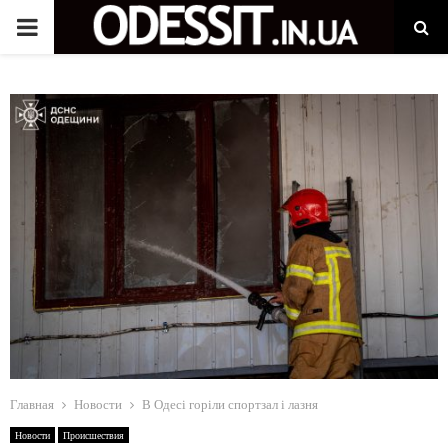
P
R
I
M
A
R
Y
M
Главная
Новости
В Одесі горіли спортзал і лазня
Новости
Происшествия