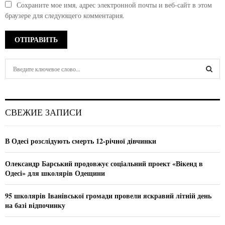
Сохраните мое имя, адрес электронной почты и веб-сайт в этом
браузере для следующего комментария.
S
e
a
S
r
c
E
СВЕЖИЕ ЗАПИСИ
h
f
A
o
В Одесі розслідують смерть 12-річної дівчинки
r
R
:
Олександр Барський продовжує соціальний проект «Вікенд в
C
Одесі» для школярів Одещини
H
95 школярів Іванівської громади провели яскравий літній день
на базі відпочинку