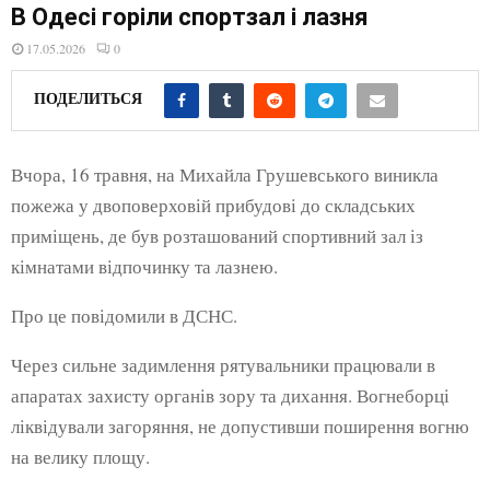
E
В Одесі горіли спортзал і лазня
17.05.2026
0
N
ПОДЕЛИТЬСЯ
U
Вчора, 16 травня, на Михайла Грушевського виникла
пожежа у двоповерховій прибудові до складських
приміщень, де був розташований спортивний зал із
кімнатами відпочинку та лазнею.
Про це повідомили в ДСНС.
Через сильне задимлення рятувальники працювали в
апаратах захисту органів зору та дихання. Вогнеборці
ліквідували загоряння, не допустивши поширення вогню
на велику площу.