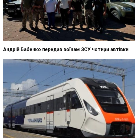
Андрій Бабенко передав воїнам ЗСУ чотири автівки