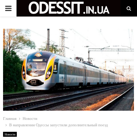
P
R
I
M
A
R
Y
Главная
Новости
M
В направлении Одессы запустили дополнительный поезд
Новости