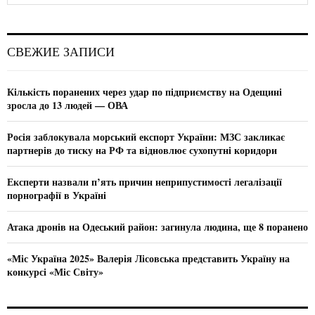
a
S
r
c
E
СВЕЖИЕ ЗАПИСИ
h
f
A
o
Кількість поранених через удар по підприємству на Одещині
r
R
зросла до 13 людей — ОВА
:
C
Росія заблокувала морський експорт України: МЗС закликає
партнерів до тиску на РФ та відновлює сухопутні коридори
H
Експерти назвали п’ять причин неприпустимості легалізації
порнографії в Україні
Атака дронів на Одеський район: загинула людина, ще 8 поранено
«Міс Україна 2025» Валерія Лісовська представить Україну на
конкурсі «Міс Світу»