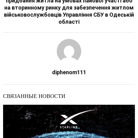
придбання житла на умовах пайової участі або
на вторинному ринку для забезпечення житлом
військовослужбовців Управління СБУ в Одеській
області
diphenom111
СВЯЗАННЫЕ НОВОСТИ