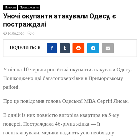
E
Новости
Происшествия
Уночі окупанти атакували Одесу, є
N
постраждалі
10.06.2026
0
U
ПОДЕЛИТЬСЯ
У ніч на 10 червня російські окупанти атакували Одесу.
Пошкоджено дві багатоповерхівки в Приморському
районі.
Про це повідомив голова Одеської МВА Сергій Лисак.
В одній із них повністю вигоріла квартира на 5-му
поверсі. Постраждала 46-річна жінка — її
госпіталізували, медики надають усю необхідну