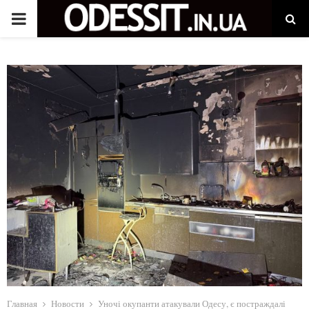
P
R
I
M
A
R
Y
M
Главная
Новости
Уночі окупанти атакували Одесу, є постраждалі