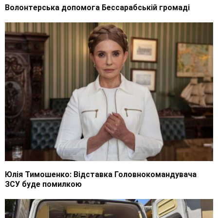
Волонтерська допомога Бессарабській громаді
Юлія Тимошенко: Відставка Головнокомандувача
ЗСУ буде помилкою