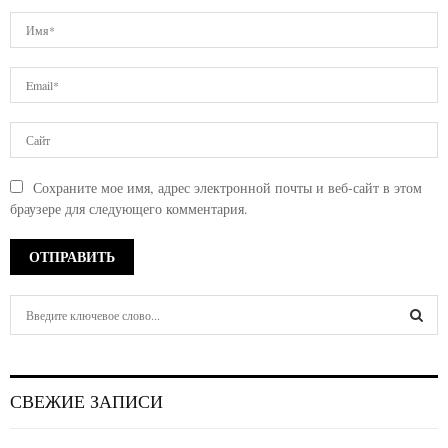
Сохраните мое имя, адрес электронной почты и веб-сайт в этом
браузере для следующего комментария.
S
e
a
S
r
c
E
СВЕЖИЕ ЗАПИСИ
h
f
A