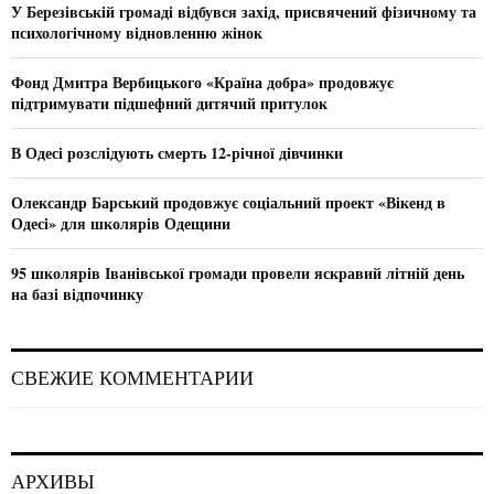
o
У Березівській громаді відбувся захід, присвячений фізичному та
r
R
психологічному відновленню жінок
:
C
Фонд Дмитра Вербицького «Країна добра» продовжує
підтримувати підшефний дитячий притулок
H
В Одесі розслідують смерть 12-річної дівчинки
Олександр Барський продовжує соціальний проект «Вікенд в
Одесі» для школярів Одещини
95 школярів Іванівської громади провели яскравий літній день
на базі відпочинку
СВЕЖИЕ КОММЕНТАРИИ
АРХИВЫ