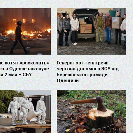
е хотят «раскачать»
Генератор і теплі речі:
ю в Одессе накануне
чергова допомога ЗСУ від
и 2 мая – СБУ
Березівської громади
Одещини