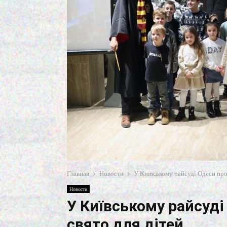
Главная
Новости
У Київському райсуді Одеси про
Новости
У Київському райсуді
свято для дітей