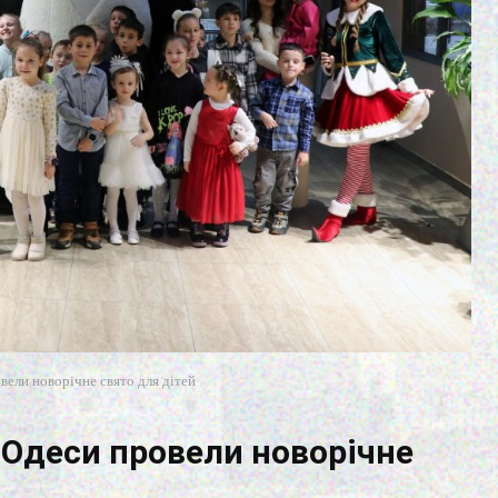
вели новорічне свято для дітей
 Одеси провели новорічне