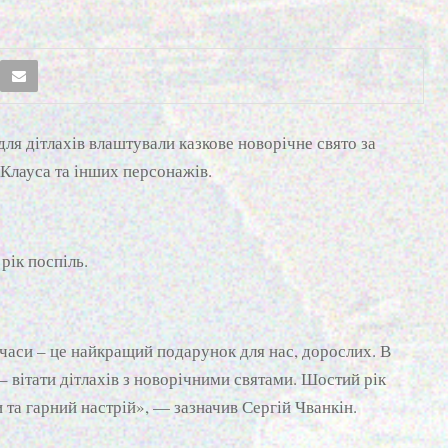
для дітлахів влаштували казкове новорічне свято за
 Клауса та інших персонажів.
рік поспіль.
 часи – це найкращий подарунок для нас, дорослих. В
 вітати дітлахів з новорічними святами. Шостий рік
 та гарний настрій», — зазначив Сергій Чванкін.