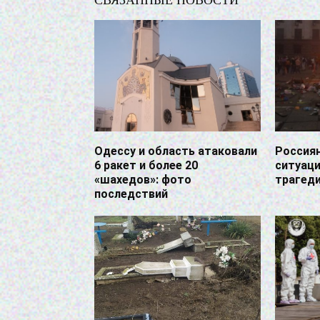
СВЯЗАННЫЕ НОВОСТИ
Одессу и область атаковали
Россиян
6 ракет и более 20
ситуаци
«шахедов»: фото
трагеди
последствий