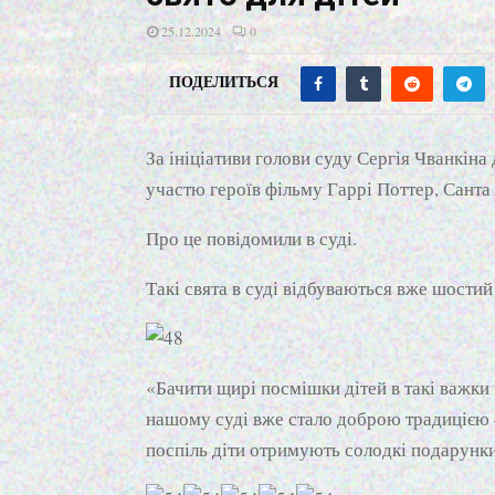
25.12.2024
0
ПОДЕЛИТЬСЯ
За ініціативи голови суду Сергія Чванкіна 
участю героїв фільму Гаррі Поттер, Санта
Про це повідомили в суді.
Такі свята в суді відбуваються вже шостий 
«Бачити щирі посмішки дітей в такі важки
нашому суді вже стало доброю традицією –
поспіль діти отримують солодкі подарунки