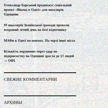
C
Олександр Барський продовжує соціальний
проект «Вікенд в Одесі» для школярів
H
Одещини
95 школярів Іванівської громади провели
яскравий літній день на базі відпочинку
МАФи в Одесі по-новому. На черзі інші міста
Кількість поранених через удар по
підприємству на Одещині зросла до 13 людей
— ОВА
СВЕЖИЕ КОММЕНТАРИИ
АРХИВЫ