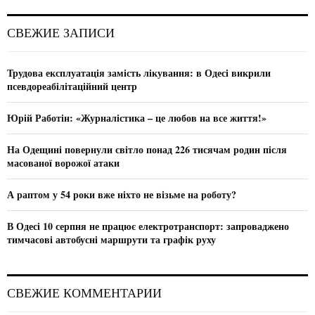
r
c
E
СВЕЖИЕ ЗАПИСИ
h
f
A
o
Трудова експлуатація замість лікування: в Одесі викрили
r
R
псевдореабілітаційний центр
:
C
Юрій Работін: «Журналістика – це любов на все життя!»
H
На Одещині повернули світло понад 226 тисячам родин після
масованої ворожої атаки
А раптом у 54 роки вже ніхто не візьме на роботу?
В Одесі 10 серпня не працює електротранспорт: запроваджено
тимчасові автобусні маршрути та графік руху
СВЕЖИЕ КОММЕНТАРИИ