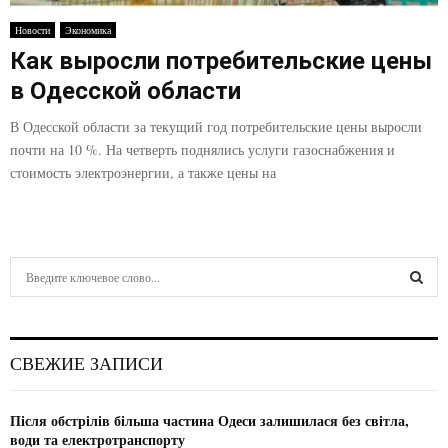
E
Новости
Экономика
Как выросли потребительские цены
N
в Одесской области
U
В Одесской области за текущий год потребительские цены выросли
почти на 10 %. На четверть поднялись услуги газоснабжения и
стоимость электроэнергии, а также цены на
S
e
a
S
r
c
E
СВЕЖИЕ ЗАПИСИ
h
f
A
o
Після обстрілів більша частина Одеси залишилася без світла,
r
R
води та електротранспорту