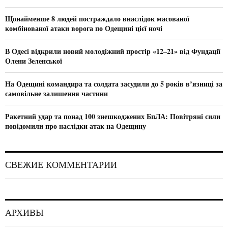
:
C
Щонайменше 8 людей постраждало внаслідок масованої
комбінованої атаки ворога по Одещині цієї ночі
H
В Одесі відкрили новий молодіжний простір «12–21» від Фундації
Олени Зеленської
На Одещині командира та солдата засудили до 5 років в’язниці за
самовільне залишення частини
Ракетний удар та понад 100 знешкоджених БпЛА: Повітряні сили
повідомили про наслідки атак на Одещину
СВЕЖИЕ КОММЕНТАРИИ
АРХИВЫ