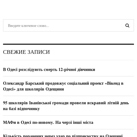
S
e
a
S
r
c
E
СВЕЖИЕ ЗАПИСИ
h
f
A
o
В Одесі розслідують смерть 12-річної дівчинки
r
R
:
Олександр Барський продовжує соціальний проект «Вікенд в
C
Одесі» для школярів Одещини
H
95 школярів Іванівської громади провели яскравий літній день
на базі відпочинку
МАФи в Одесі по-новому. На черзі інші міста
Кількість поранених через удар по підприємству на Одещині