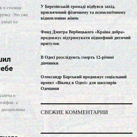
C
У Березівській громаді відбувся захід,
в в столице.
присвячений фізичному та психологічному
ручку. Это уже
H
відновленню жінок
 узнал из
Фонд Дмитра Вербицького «Країна добра»
продовжує підтримувати підшефний дитячий
притулок
В Одесі розслідують смерть 12-річної
шил
дівчинки
себе
Олександр Барський продовжує соціальний
проект «Вікенд в Одесі» для школярів
Одещини
уалеты и
телефон, а
ия дисциплины
СВЕЖИЕ КОММЕНТАРИИ