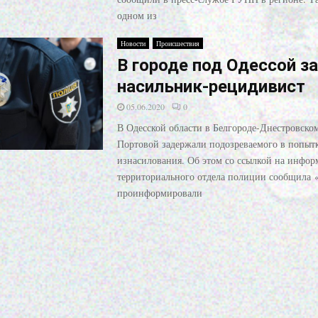
одном из
Новости
Происшествия
В городе под Одессой з
насильник-рецидивист
05.06.2020
0
В Одесской области в Белгороде-Днестровско
Портовой задержали подозреваемого в попыт
изнасилования. Об этом со ссылкой на инфо
территориального отдела полиции сообщила 
проинформировали