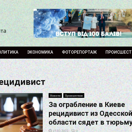
ита
ОЛИТИКА
ЭКОНОМИКА
ФОТОРЕПОРТАЖ
ПРОИСШЕСТ
рецидивист
Новости
Происшествия
За ограбление в Киеве
рецидивист из Одесско
области сядет в тюрьм
15.02.2022
0