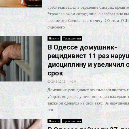
Грабитель зашел в отделение быстрых кредито
Угрожая ножом сотруднице, он забрал всю вы
шестое ограбление на его счету. Об этом УСИ
судебного
Новости
Происшествия
В Одессе домушник-
рецидивист 11 раз нару
дисциплину и увеличил 
срок
26.11.2021
0
Домушник-рецидивист отказывался чистить т
убирать во дворе, у него много раз находили 
также он одевался на свой вкус. За нарушен
его
Новости
Происшествия