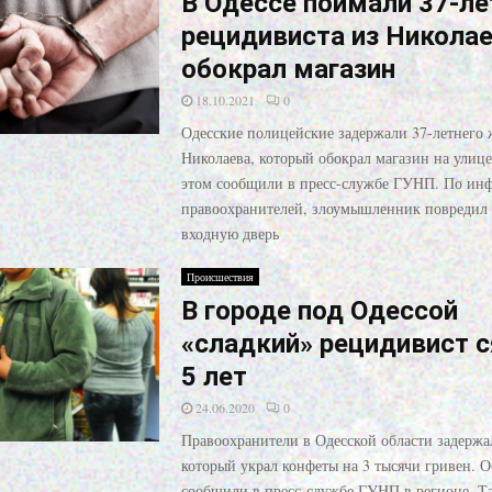
В Одессе поймали 37-ле
рецидивиста из Николае
обокрал магазин
18.10.2021
0
Одесские полицейские задержали 37-летнего 
Николаева, который обокрал магазин на улиц
этом сообщили в пресс-службе ГУНП. По ин
правоохранителей, злоумышленник повредил
входную дверь
Происшествия
В городе под Одессой
«сладкий» рецидивист с
5 лет
24.06.2020
0
Правоохранители в Одесской области задерж
который украл конфеты на 3 тысячи гривен. О
сообщили в пресс-службе ГУНП в регионе. Та