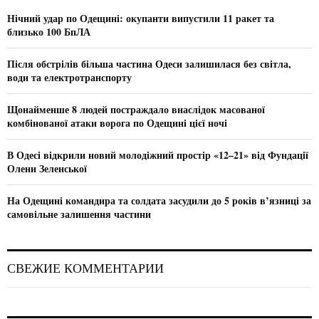
A
o
Нічний удар по Одещині: окупанти випустили 11 ракет та
r
R
близько 100 БпЛА
:
C
Після обстрілів більша частина Одеси залишилася без світла,
води та електротранспорту
H
Щонайменше 8 людей постраждало внаслідок масованої
комбінованої атаки ворога по Одещині цієї ночі
В Одесі відкрили новий молодіжний простір «12–21» від Фундації
Олени Зеленської
На Одещині командира та солдата засудили до 5 років в’язниці за
самовільне залишення частини
СВЕЖИЕ КОММЕНТАРИИ