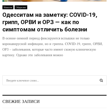
E
Новости
Общество
Одесситам на заметку: COVID-19,
N
грипп, ОРВИ и ОРЗ — как по
U
симптомам отличить болезни
В осенне-зимний период фиксируются вспышки не только
коронавирусной инфекции, но и гриппа. COVID-19, грипп, ОРВИ,
ОРЗ – заболевания, которые часто имеют схожую клиническую
картину. Однако эти заболевания можно
S
e
a
S
r
c
E
СВЕЖИЕ ЗАПИСИ
h
f