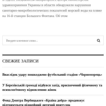
здравоохранения Украины в области обнаружили нарушения
санитарно-микробиологических показателей морской воды на пляже
на 16-й станции Большого Фонтана. Об этом
S
e
a
S
r
c
E
СВЕЖИЕ ЗАПИСИ
h
f
A
o
Внаслідок удару пошкоджено футбольний стадіон «Чорноморець»
r
R
:
У Березівській громаді відбувся захід, присвячений фізичному та
C
психологічному відновленню жінок
H
Фонд Дмитра Вербицького «Країна добра» продовжує
підтримувати підшефний дитячий притулок