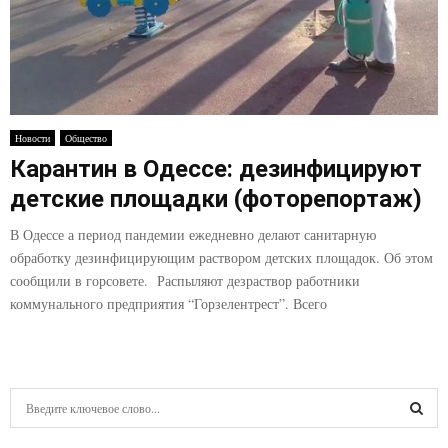
Новости
Общество
Карантин в Одессе: дезинфицируют
детские площадки (фоторепортаж)
В Одессе а период пандемии ежедневно делают санитарную
обработку дезинфицирующим раствором детских площадок. Об этом
сообщили в горсовете. Распыляют дезраствор работники
коммунального предприятия “Горзелентрест”. Всего
S
e
a
S