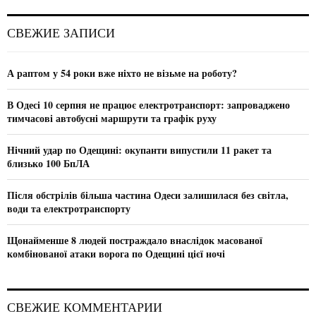
r
c
E
СВЕЖИЕ ЗАПИСИ
h
f
A
o
А раптом у 54 роки вже ніхто не візьме на роботу?
r
R
:
В Одесі 10 серпня не працює електротранспорт: запроваджено
C
тимчасові автобусні маршрути та графік руху
H
Нічний удар по Одещині: окупанти випустили 11 ракет та
близько 100 БпЛА
Після обстрілів більша частина Одеси залишилася без світла,
води та електротранспорту
Щонайменше 8 людей постраждало внаслідок масованої
комбінованої атаки ворога по Одещині цієї ночі
СВЕЖИЕ КОММЕНТАРИИ