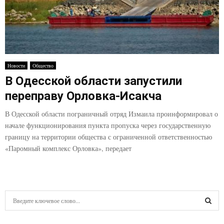
Новости
Общество
В Одесской области запустили
переправу Орловка-Исакча
В Одесской области пограничный отряд Измаила проинформировал о
начале функционирования пункта пропуска через государственную
границу на территории общества с ограниченной ответственностью
«Паромный комплекс Орловка», передает
S
e
a
S