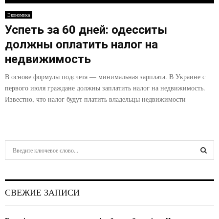
E
Экономика
Успеть за 60 дней: одесситы
N
должны оплатить налог на
U
недвижимость
В основе формулы подсчета — минимальная зарплата. В Украине с
первого июля граждане должны заплатить налог на недвижимость.
Известно, что налог будут платить владельцы недвижимости
S
e
a
S
r
c
E
СВЕЖИЕ ЗАПИСИ
h
f
A
o