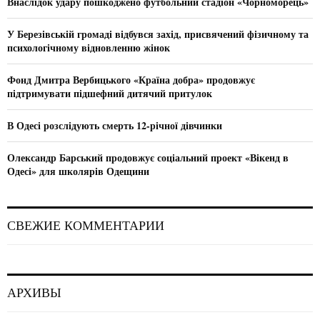
Внаслідок удару пошкоджено футбольний стадіон «Чорноморець»
r
R
:
У Березівській громаді відбувся захід, присвячений фізичному та
C
психологічному відновленню жінок
H
Фонд Дмитра Вербицького «Країна добра» продовжує
підтримувати підшефний дитячий притулок
В Одесі розслідують смерть 12-річної дівчинки
Олександр Барський продовжує соціальний проект «Вікенд в
Одесі» для школярів Одещини
СВЕЖИЕ КОММЕНТАРИИ
АРХИВЫ