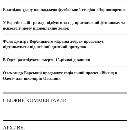
f
A
o
Внаслідок удару пошкоджено футбольний стадіон «Чорноморець»
r
R
:
У Березівській громаді відбувся захід, присвячений фізичному та
C
психологічному відновленню жінок
H
Фонд Дмитра Вербицького «Країна добра» продовжує
підтримувати підшефний дитячий притулок
В Одесі розслідують смерть 12-річної дівчинки
Олександр Барський продовжує соціальний проект «Вікенд в
Одесі» для школярів Одещини
СВЕЖИЕ КОММЕНТАРИИ
АРХИВЫ