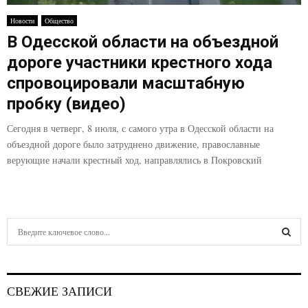
E
Новости
Общество
В Одесской области на объездной
N
дороге участники крестного хода
U
спровоцировали масштабную
пробку (видео)
Сегодня в четверг, 8 июля, с самого утра в Одесской области на
объездной дороге было затруднено движение, православные
верующие начали крестный ход, направлялись в Покровский
S
e
a
S
r
c
E
СВЕЖИЕ ЗАПИСИ
h