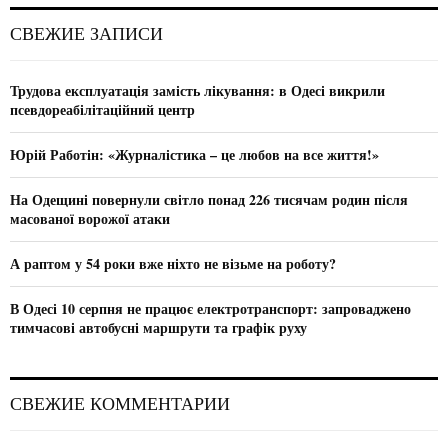
r
c
E
СВЕЖИЕ ЗАПИСИ
h
f
A
o
Трудова експлуатація замість лікування: в Одесі викрили
r
R
псевдореабілітаційний центр
:
C
Юрій Работін: «Журналістика – це любов на все життя!»
H
На Одещині повернули світло понад 226 тисячам родин після
масованої ворожої атаки
А раптом у 54 роки вже ніхто не візьме на роботу?
В Одесі 10 серпня не працює електротранспорт: запроваджено
тимчасові автобусні маршрути та графік руху
СВЕЖИЕ КОММЕНТАРИИ