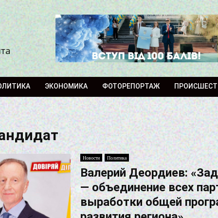
ита
ОЛИТИКА
ЭКОНОМИКА
ФОТОРЕПОРТАЖ
ПРОИСШЕСТ
кандидат
Новости
Политика
Валерий Деордиев: «За
— объединение всех пар
выработки общей прог
развития региона»