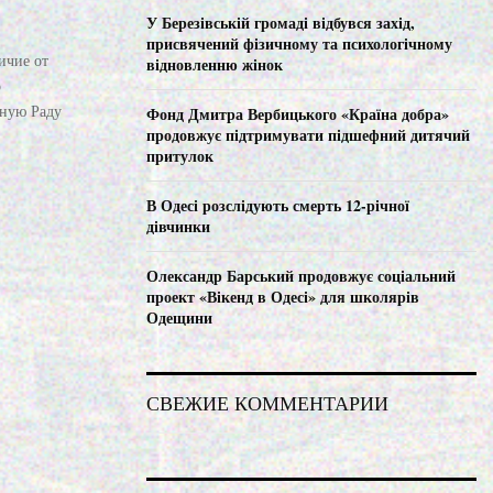
C
У Березівській громаді відбувся захід,
присвячений фізичному та психологічному
H
ичие от
відновленню жінок
о
вную Раду
Фонд Дмитра Вербицького «Країна добра»
продовжує підтримувати підшефний дитячий
притулок
В Одесі розслідують смерть 12-річної
дівчинки
Олександр Барський продовжує соціальний
проект «Вікенд в Одесі» для школярів
Одещини
СВЕЖИЕ КОММЕНТАРИИ