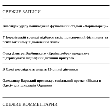
r
c
E
СВЕЖИЕ ЗАПИСИ
h
f
A
o
Внаслідок удару пошкоджено футбольний стадіон «Чорноморець»
r
R
:
У Березівській громаді відбувся захід, присвячений фізичному та
C
психологічному відновленню жінок
H
Фонд Дмитра Вербицького «Країна добра» продовжує
підтримувати підшефний дитячий притулок
В Одесі розслідують смерть 12-річної дівчинки
Олександр Барський продовжує соціальний проект «Вікенд в
Одесі» для школярів Одещини
СВЕЖИЕ КОММЕНТАРИИ