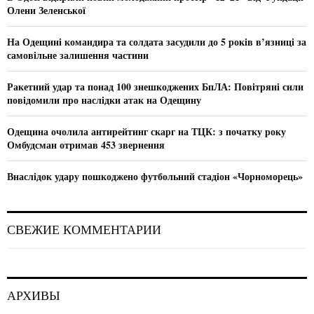
r
R
Олени Зеленської
:
C
На Одещині командира та солдата засудили до 5 років в’язниці за
самовільне залишення частини
H
Ракетний удар та понад 100 знешкоджених БпЛА: Повітряні сили
повідомили про наслідки атак на Одещину
Одещина очолила антирейтинг скарг на ТЦК: з початку року
Омбудсман отримав 453 звернення
Внаслідок удару пошкоджено футбольний стадіон «Чорноморець»
СВЕЖИЕ КОММЕНТАРИИ
АРХИВЫ