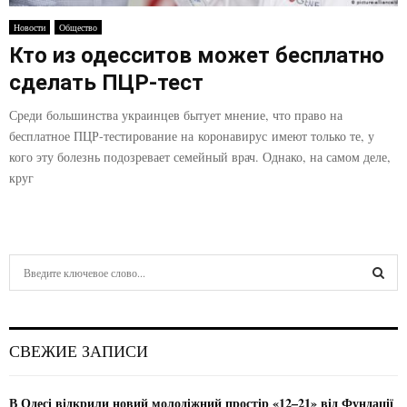
E
Новости
Общество
Кто из одесситов может бесплатно
N
сделать ПЦР-тест
U
Среди большинства украинцев бытует мнение, что право на
бесплатное ПЦР-тестирование на коронавирус имеют только те, у
кого эту болезнь подозревает семейный врач. Однако, на самом деле,
круг
S
e
a
S
r
c
E
СВЕЖИЕ ЗАПИСИ
h
f
A
o
В Одесі відкрили новий молодіжний простір «12–21» від Фундації