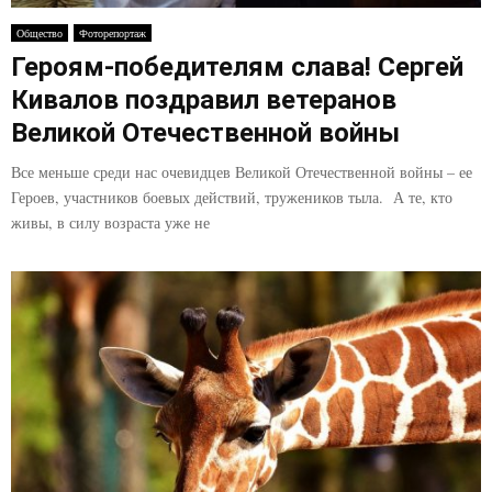
E
Общество
Фоторепортаж
Героям-победителям слава! Сергей
N
Кивалов поздравил ветеранов
U
Великой Отечественной войны
Все меньше среди нас очевидцев Великой Отечественной войны – ее
Героев, участников боевых действий, тружеников тыла. А те, кто
живы, в силу возраста уже не