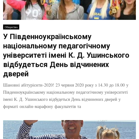
Общество
У Південноукраїнському
національному педагогічному
університеті імені К. Д. Ушинського
відбудеться День відчинених
дверей
Шановні абітурієнти-2020! 23 червня 2020 року з 14.30 до 18.00 у
Південноукраїнському національному педагогічному університеті
імені К. Д. Ушинського відбудеться День відчинених дверей у
форматі онлайн-марафону факультетів та