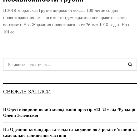
В 2018-м братская Грузия широко отмечала 100-летие со дня
провозглашения независимости (демократическое правительство
во главе с Ноэ Жордания провозгласило ее 26 мая 1918 года). Но и
101-ю
S
e
a
S
r
c
E
СВЕЖИЕ ЗАПИСИ
h
f
A
o
В Одесі відкрили новий молодіжний простір «12–21» від Фундації
r
R
Олени Зеленської
:
C
На Одещині командира та солдата засудили до 5 років в’язниці за
самовільне залишення частини
H