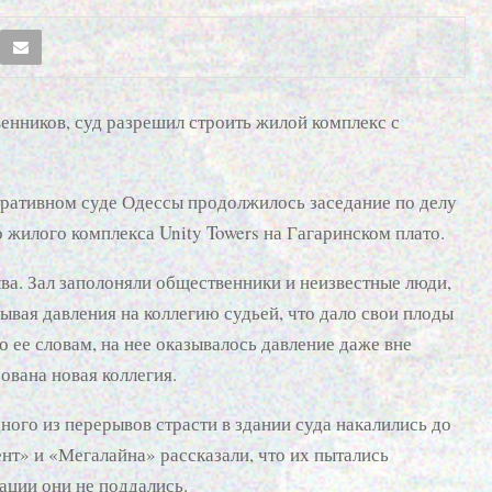
енников, суд разрешил строить жилой комплекс с
ративном суде Одессы продолжилось заседание по делу
 жилого комплекса Unity Towers на Гагаринском плато.
а. Зал заполоняли общественники и неизвестные люди,
вая давления на коллегию судьей, что дало свои плоды
по ее словам, на нее оказывалось давление даже вне
ована новая коллегия.
дного из перерывов страсти в здании суда накалились до
нт» и «Мегалайна» рассказали, что их пытались
ации они не поддались.