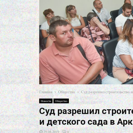
Главная
Общество
Суд разрешил строительство н
Новости
Общество
Суд разрешил строит
и детского сада в Ар
29.08.2019
0