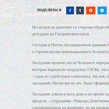
ПОДЕЛИТЬСЯ
Несмотря на давление cо стороны обществ
детсадом на Гагаринском плато.
Сегодня в Пятом апелляционном админист
о строительстве инновационного большого
Заседание прошло после большого перерыв
которые выражали поддержку ГАСКу, оказы
– одна из судей взяла самоотвод, так как, 
заседаний. Несмотря на это, была сформир
Заседание длилось весь день и во время о
предела – сотрудники «Ривьера Девелопме
спровоцировать на конфликт, но на провок