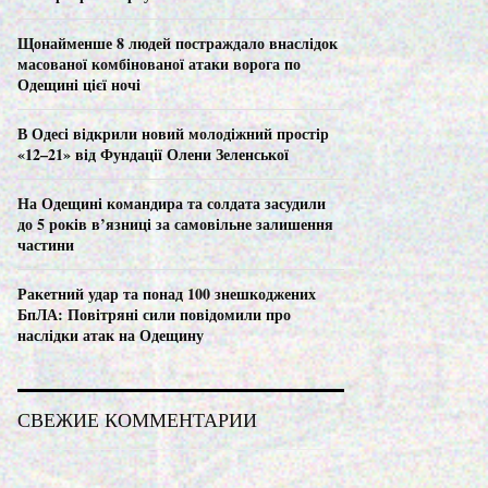
C
Щонайменше 8 людей постраждало внаслідок
H
масованої комбінованої атаки ворога по
Одещині цієї ночі
В Одесі відкрили новий молодіжний простір
«12–21» від Фундації Олени Зеленської
На Одещині командира та солдата засудили
до 5 років в’язниці за самовільне залишення
частини
Ракетний удар та понад 100 знешкоджених
БпЛА: Повітряні сили повідомили про
наслідки атак на Одещину
СВЕЖИЕ КОММЕНТАРИИ