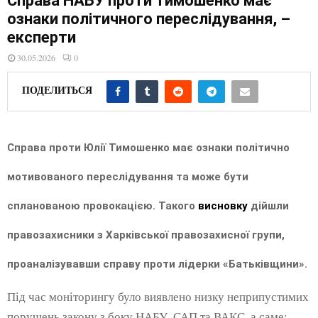
Справа НАБУ проти Тимошенко має
E
ознаки політичного переслідування, –
експерти
N
30.05.2026
0
U
ПОДЕЛИТЬСЯ
Справа проти Юлії Тимошенко має ознаки політично
мотивованого переслідування та може бути
спланованою провокацією. Такого
висновку
дійшли
правозахисники з Харківської правозахисної групи,
проаналізувавши справу проти лідерки «Батьківщини».
Під час моніторингу було виявлено низку неприпустимих
порушень закону з боку НАБУ, САП та ВАКС, а саме: