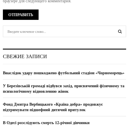
браузере для следующего комментария.
S
e
a
S
r
c
E
СВЕЖИЕ ЗАПИСИ
h
f
A
o
Внаслідок удару пошкоджено футбольний стадіон «Чорноморець»
r
R
:
У Березівській громаді відбувся захід, присвячений фізичному та
C
психологічному відновленню жінок
H
Фонд Дмитра Вербицького «Країна добра» продовжує
підтримувати підшефний дитячий притулок
В Одесі розслідують смерть 12-річної дівчинки