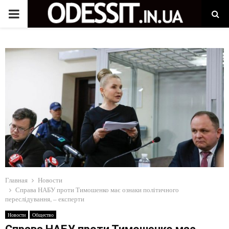
P
R
I
M
A
R
Y
Главная
Новости
Справа НАБУ проти Тимошенко має ознаки політичного
переслідування, – експерти
M
Новости
Общество