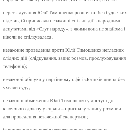
переслідування Юлії Тимошенко розпочато без будь-яких
підстав, їй приписали незаконні спільні дії з народними
депутатами від «Слуг народу», з якими вона не знайома і
ніколи не спілкувалася;
незаконне проведення проти Юлії Тимошенко негласних
слідчих дій (слідкування, запис розмов, прослуховування
телефонів);
незаконні обшуки у партійному офісі «Батьківщини» без
ухвали суду;
незаконні обмеження Юлії Тимошенко у доступі до
ключового доказу у справі – оригіналу запису розмови
для проведення незалежної експертизи;
ігнорування висновків незалежних та державних