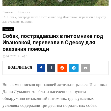
E
Главная
Новости
N
Собак, пострадавших в питомнике под Ивановкой, перевезли в Одессу
для оказания помощи
U
Новости
Собак, пострадавших в питомнике под
Ивановкой, перевезли в Одессу для
оказания помощи
04.07.2019
0
ПОДЕЛИТЬСЯ
Во время поисков пропавшей жительницы села Ивановка
Даши Лукьяненко вблизи населенного пункта
обнаружили незаконный питомник, где в ужасных
условиях содержали три десятка породистых собак.