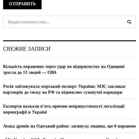
S
e
a
S
r
c
E
СВЕЖИЕ ЗАПИСИ
h
f
A
o
Кількість поранених через удар по підприємству на Одещині
r
R
зросла до 13 людей — ОВА
:
C
Росія заблокувала морський експорт України: МЗС закликає
партнерів до тиску на РФ та відновлює сухопутні коридори
H
Експерти назвали п’ять причин неприпустимості легалізації
порнографії в Україні
Атака дронів на Одеський район: загинула людина, ще 8 поранено