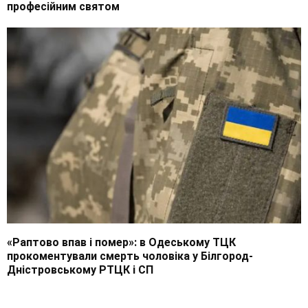
професійним святом
«Раптово впав і помер»: в Одеському ТЦК
прокоментували смерть чоловіка у Білгород-
Дністровському РТЦК і СП