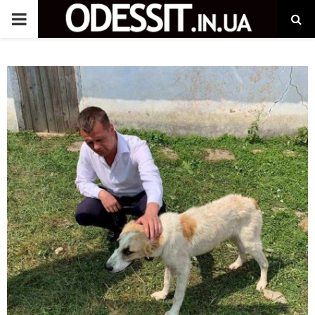
P
R
I
M
A
R
Y
M