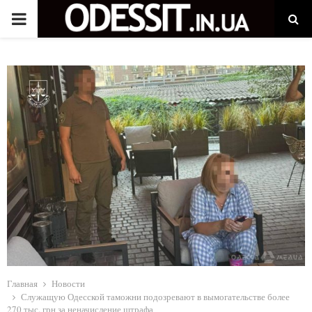
P
R
I
M
A
R
Y
M
Главная
Новости
Служащую Одесской таможни подозревают в вымогательстве более
270 тыс. грн за неначисление штрафа