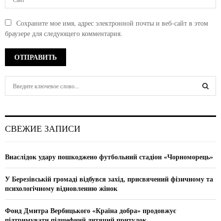
Сохраните мое имя, адрес электронной почты и веб-сайт в этом
браузере для следующего комментария.
S
e
a
S
r
c
E
СВЕЖИЕ ЗАПИСИ
h
f
A
o
Внаслідок удару пошкоджено футбольний стадіон «Чорноморець»
r
R
:
У Березівській громаді відбувся захід, присвячений фізичному та
C
психологічному відновленню жінок
H
Фонд Дмитра Вербицького «Країна добра» продовжує
підтримувати підшефний дитячий притулок