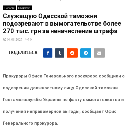
E
Новости
Общество
Служащую Одесской таможни
N
подозревают в вымогательстве более
270 тыс. грн за неначисление штрафа
U
09.08.2025
0
ПОДЕЛИТЬСЯ
Прокуроры Офиса Генерального прокурора сообщили о
подозрении должностному лицу Одесской таможни
Гостаможслужбы Украины по факту вымогательства и
получения неправомерной выгоды, сообщает Офис
Генерального прокурора.