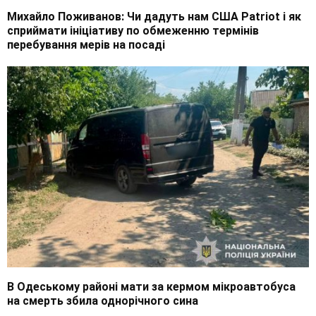
Михайло Поживанов: Чи дадуть нам США Patriot і як
сприймати ініціативу по обмеженню термінів
перебування мерів на посаді
В Одеському районі мати за кермом мікроавтобуса
на смерть збила однорічного сина