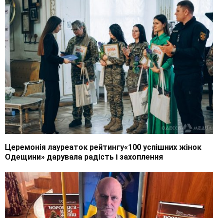
Церемонія лауреаток рейтингу«100 успішних жінок
Одещини» дарувала радість і захоплення