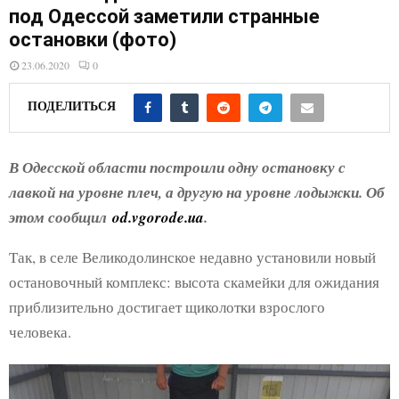
E
под Одессой заметили странные
остановки (фото)
N
23.06.2020
0
U
ПОДЕЛИТЬСЯ
В Одесской области построили одну остановку с
лавкой на уровне плеч, а другую на уровне лодыжки. Об
этом сообщил
od.vgorode.ua
.
Так, в селе Великодолинское недавно установили новый
остановочный комплекс: высота скамейки для ожидания
приблизительно достигает щиколотки взрослого
человека.