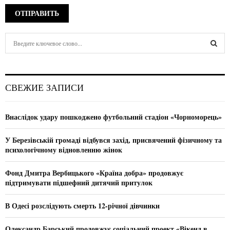
S
e
a
S
r
c
E
СВЕЖИЕ ЗАПИСИ
h
f
A
o
Внаслідок удару пошкоджено футбольний стадіон «Чорноморець»
r
R
:
У Березівській громаді відбувся захід, присвячений фізичному та
C
психологічному відновленню жінок
H
Фонд Дмитра Вербицького «Країна добра» продовжує
підтримувати підшефний дитячий притулок
В Одесі розслідують смерть 12-річної дівчинки
Олександр Барський продовжує соціальний проект «Вікенд в